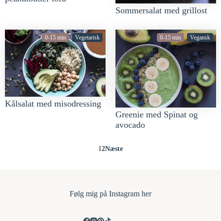
Sommersalat med grillost
0-15 min
Vegetarisk
0-15 min
Vegansk
Kålsalat med misodressing
Greenie med Spinat og
avocado
1
2
Næste
Følg mi
g på Instagram her