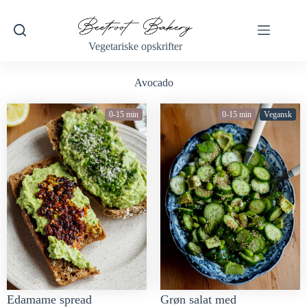
Vegetariske opskrifter
Avocado
0-15 min
0-15 min
Vegansk
Edamame spread
Grøn salat med