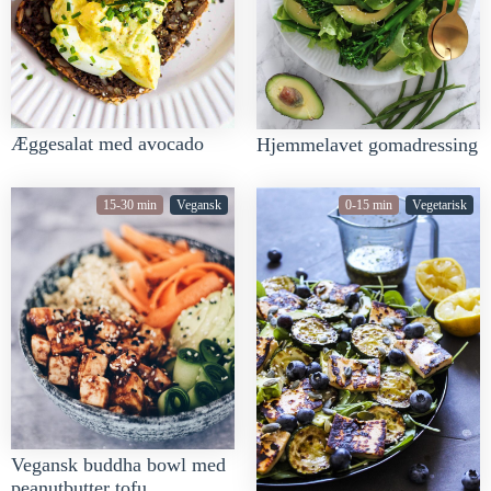
Æggesalat med avocado
Hjemmelavet gomadressing
15-30 min
Vegansk
0-15 min
Vegetarisk
Vegansk buddha bowl med
peanutbutter tofu