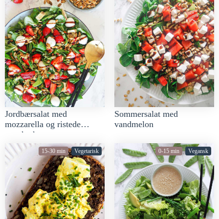
Sommersalat med
Jordbærsalat med
vandmelon
mozzarella og ristede
græskarkerner
15-30 min
Vegetarisk
0-15 min
Vegansk