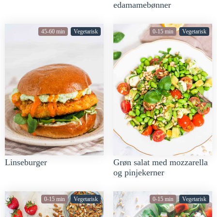
edamamebønner
45-60 min
Vegetarisk
0-15 min
Vegetarisk
Linseburger
Grøn salat med mozzarella
og pinjekerner
0-15 min
Vegetarisk
0-15 min
Vegetarisk