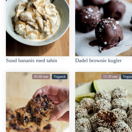
Sund bananis med tahin
Dadel brownie kugler
45-60 min
Vegansk
15-30 min
Vegan