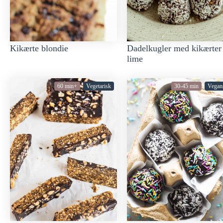
Kikærte blondie
Dadelkugler med kikærter
lime
60 min+
Vegetarisk
30-45 min
Vegan