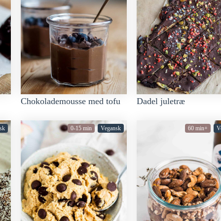
Chokolademousse med tofu
Dadel juletræ
sk
0-15 min
Vegansk
60 min+
V