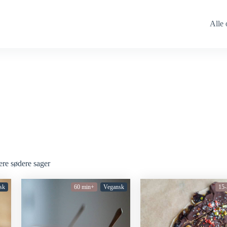
Alle 
re sødere sager
sk
60 min+
Vegansk
15-