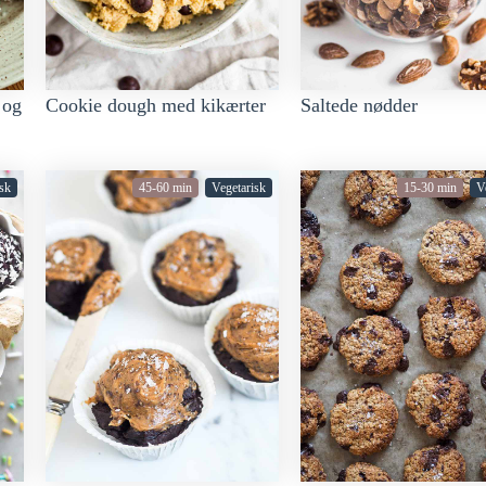
 og
Cookie dough med kikærter
Saltede nødder
sk
45-60 min
Vegetarisk
15-30 min
V