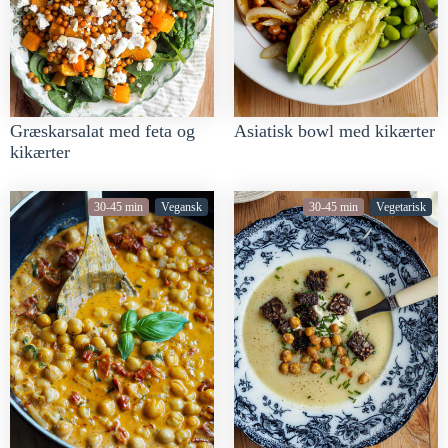
Græskarsalat med feta og
Asiatisk bowl med kikærter
kikærter
30-45 min
Vegansk
30-45 min
Vegetarisk