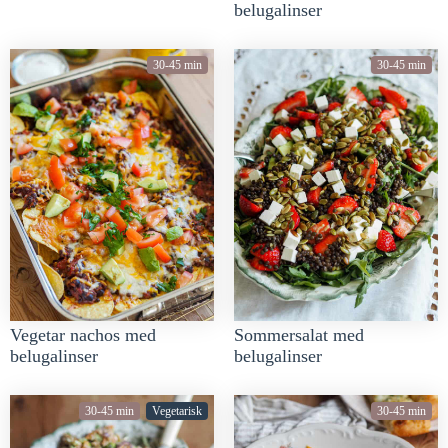
belugalinser
30-45 min
30-45 min
Vegetar nachos med
Sommersalat med
belugalinser
belugalinser
30-45 min
Vegetarisk
30-45 min