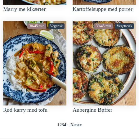
Marry me kikærter
Kartoffelsuppe med porrer
30-45 min
Vegansk
30-45 min
Vegetarisk
Rød karry med tofu
Aubergine Bøffer
1
2
3
4
…
Næste