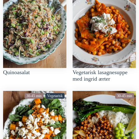
Quinoasalat
Vegetarisk lasagnesuppe
med ingrid ærter
30-45 min
Vegetarisk
30-45 min