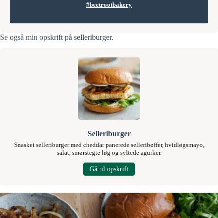
#beetrootbakery
Se også min opskrift på
selleriburger
.
Selleriburger
Snasket selleriburger med cheddar panerede selleribøffer, hvidløgsmayo,
salat, smørstegte løg og syltede agurker.
Gå til opskrift