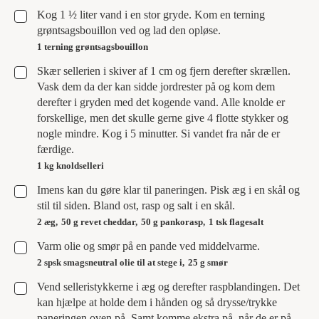
▢
Kog 1 ½ liter vand i en stor gryde. Kom en terning
grøntsagsbouillon ved og lad den opløse.
1 terning grøntsagsbouillon
▢
Skær sellerien i skiver af 1 cm og fjern derefter skrællen.
Vask dem da der kan sidde jordrester på og kom dem
derefter i gryden med det kogende vand. Alle knolde er
forskellige, men det skulle gerne give 4 flotte stykker og
nogle mindre. Kog i 5 minutter. Si vandet fra når de er
færdige.
1 kg knoldselleri
▢
Imens kan du gøre klar til paneringen. Pisk æg i en skål og
stil til siden. Bland ost, rasp og salt i en skål.
2 æg,
50 g revet cheddar,
50 g pankorasp,
1 tsk flagesalt
▢
Varm olie og smør på en pande ved middelvarme.
2 spsk smagsneutral olie til at stege i,
25 g smør
▢
Vend selleristykkerne i æg og derefter raspblandingen. Det
kan hjælpe at holde dem i hånden og så drysse/trykke
paneringen oven på. Samt komme ekstra på, når de er på