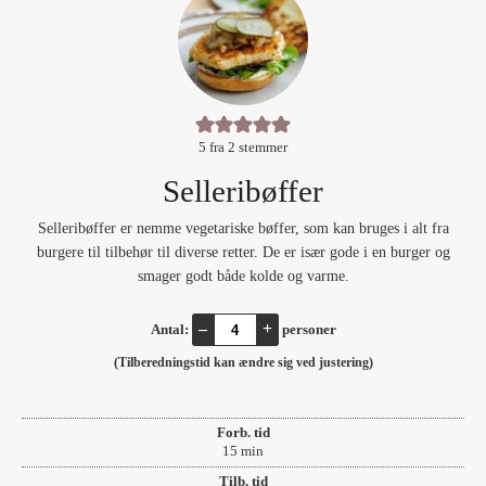
5
fra
2
stemmer
Selleribøffer
Selleribøffer er nemme vegetariske bøffer, som kan bruges i alt fra
burgere til tilbehør til diverse retter. De er især gode i en burger og
smager godt både kolde og varme.
–
+
Antal:
personer
(Tilberedningstid kan ændre sig ved justering)
Forb. tid
minutter
15
min
Tilb. tid