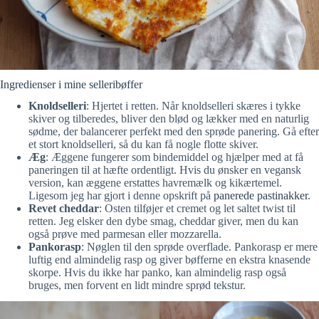
Ingredienser i mine selleribøffer
Knoldselleri
: Hjertet i retten. Når knoldselleri skæres i tykke
skiver og tilberedes, bliver den blød og lækker med en naturlig
sødme, der balancerer perfekt med den sprøde panering. Gå efter
et stort knoldselleri, så du kan få nogle flotte skiver.
Æg
: Æggene fungerer som bindemiddel og hjælper med at få
paneringen til at hæfte ordentligt. Hvis du ønsker en vegansk
version, kan æggene erstattes havremælk og kikærtemel.
Ligesom jeg har gjort i denne opskrift på
panerede pastinakker
.
Revet cheddar
: Osten tilføjer et cremet og let saltet twist til
retten. Jeg elsker den dybe smag, cheddar giver, men du kan
også prøve med parmesan eller mozzarella.
Pankorasp
: Nøglen til den sprøde overflade. Pankorasp er mere
luftig end almindelig rasp og giver bøfferne en ekstra knasende
skorpe. Hvis du ikke har panko, kan almindelig rasp også
bruges, men forvent en lidt mindre sprød tekstur.