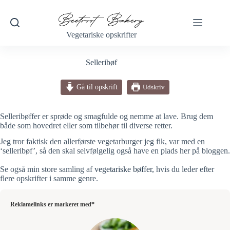
Fortsæt
til
indhold
Vegetariske opskrifter
Selleribøf
Gå til opskrift
Udskriv
Selleribøffer er sprøde og smagfulde og nemme at lave. Brug dem
både som hovedret eller som tilbehør til diverse retter.
Jeg tror faktisk den allerførste vegetarburger jeg fik, var med en
‘selleribøf’, så den skal selvfølgelig også have en plads her på bloggen.
Se også min store samling af
vegetariske bøffer,
hvis du leder efter
flere opskrifter i samme genre.
Reklamelinks er markeret med*