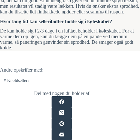
Ja, det kan du godt. Almindelig rasp giver en lidt mindre sprød tekstur,
men resultatet vil stadig være lækkert. Hvis du ønsker ekstra sprødhed,
kan du tilsætte lidt finthakkede nødder eller sesamfrø til raspen.
Hvor lang tid kan selleribøffer holde sig i køleskabet?
De kan holde sig i 2-3 dage i en lufttæt beholder i køleskabet. For at
varme dem op igen, kan du lægge dem på en pande ved medium
varme, så paneringen genvinder sin sprødhed. De smager også godt
kolde.
Andre opskrifter med:
#
Knoldselleri
Del med nogen du holder af