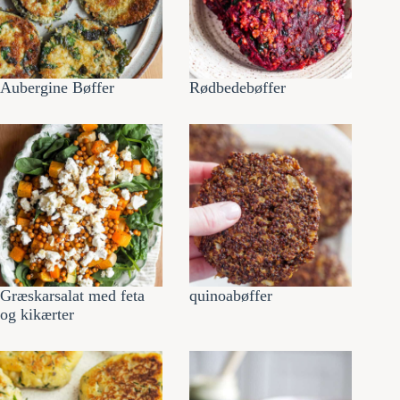
Aubergine Bøffer
Rødbedebøffer
Græskarsalat med feta
quinoabøffer
og kikærter