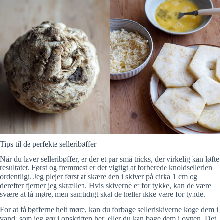
Tips til de perfekte selleribøffer
Når du laver selleribøffer, er der et par små tricks, der virkelig kan løfte
resultatet. Først og fremmest er det vigtigt at forberede knoldsellerien
ordentligt. Jeg plejer først at skære den i skiver på cirka 1 cm og
derefter fjerner jeg skrællen. Hvis skiverne er for tykke, kan de være
svære at få møre, men samtidigt skal de heller ikke være for tynde.
For at få bøfferne helt møre, kan du forbage selleriskiverne koge dem i
vand, som jeg gør i opskriften her, eller du kan bage dem i ovnen. Det