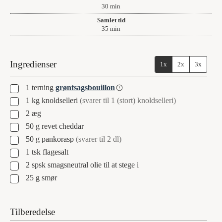
minutter
30
min
Samlet tid
minutter
35
min
Ingredienser
1x
2x
3x
▢
1
terning
grøntsagsbouillon
▢
1
kg
knoldselleri
(svarer til 1 (stort) knoldselleri)
▢
2
æg
▢
50
g
revet cheddar
▢
50
g
pankorasp
(svarer til 2 dl)
▢
1
tsk
flagesalt
▢
2
spsk
smagsneutral olie til at stege i
▢
25
g
smør
Tilberedelse