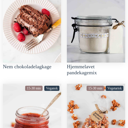
Nem chokoladelagkage
Hjemmelavet
pandekagemix
15-30 min
Vegansk
15-30 min
Vegetarisk