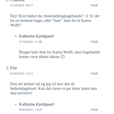
27/10/2024 / 09:17
SVAR
Hej! Hvor køber du chokoladelagkagebunde? ☺️ Er det
fra en bestemt bager, eller “bare” dem fra fx Karen
Wolff?
Katharina Kjeldgaard
27/10/2024 / 11:49
SVAR
Bruger bare dem fra Karen Wolff, men bagebunde
kunne være ekstra luksus 🙂
Else
01/03/2025 / 12:51
SVAR
Den ser lækker ud og jeg vil lave den til
fødselsdagsbord. Kan den laves et par timer inden den
skal serveres?
Katharina Kjeldgaard
05/03/2025 / 13:28
SVAR