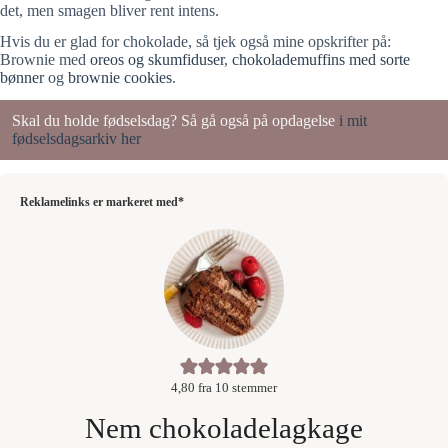
det, men smagen bliver rent intens.
Hvis du er glad for chokolade, så tjek også mine opskrifter på:
Brownie med
oreos og skumfiduser
,
chokolademuffins med sorte
bønner
og
brownie cookies
.
Skal du holde fødselsdag? Så gå også på opdagelse
i mit
fødselsdagsarkiv her
Reklamelinks er markeret med*
4,80
fra
10
stemmer
Nem chokoladelagkage