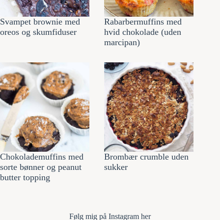
Svampet brownie med
Rabarbermuffins med
oreos og skumfiduser
hvid chokolade (uden
marcipan)
Chokolademuffins med
Brombær crumble uden
sorte bønner og peanut
sukker
butter topping
Følg mi
g på Instagram her