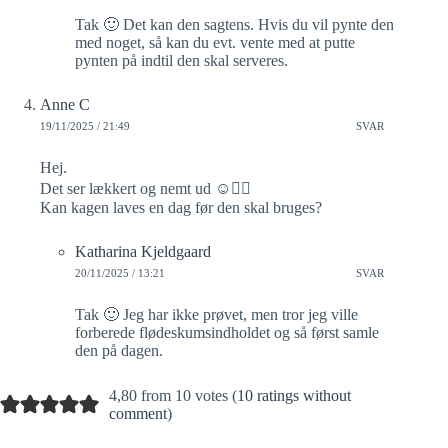
Tak 🙂 Det kan den sagtens. Hvis du vil pynte den
med noget, så kan du evt. vente med at putte
pynten på indtil den skal serveres.
Anne C
19/11/2025 / 21:49
SVAR
Hej.
Det ser lækkert og nemt ud ☺️👍🏻
Kan kagen laves en dag før den skal bruges?
Katharina Kjeldgaard
20/11/2025 / 13:21
SVAR
Tak 🙂 Jeg har ikke prøvet, men tror jeg ville
forberede flødeskumsindholdet og så først samle
den på dagen.
4,80 from 10 votes (
10 ratings without
comment
)