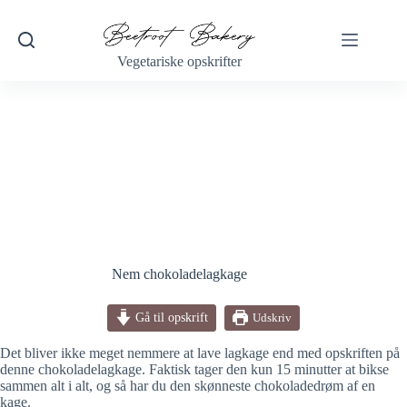
Fortsæt
til
indhold
Vegetariske opskrifter
Nem chokoladelagkage
Gå til opskrift
Udskriv
Det bliver ikke meget nemmere at lave lagkage end med opskriften på
denne chokoladelagkage. Faktisk tager den kun 15 minutter at bikse
sammen alt i alt, og så har du den skønneste chokoladedrøm af en
kage.