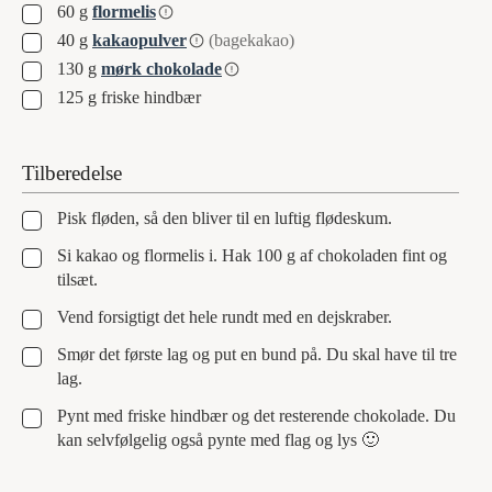
▢
60
g
flormelis
▢
40
g
kakaopulver
(bagekakao)
▢
130
g
mørk chokolade
▢
125
g
friske hindbær
Tilberedelse
▢
Pisk fløden, så den bliver til en luftig flødeskum.
▢
Si kakao og flormelis i. Hak 100 g af chokoladen fint og
tilsæt.
▢
Vend forsigtigt det hele rundt med en dejskraber.
▢
Smør det første lag og put en bund på. Du skal have til tre
lag.
▢
Pynt med friske hindbær og det resterende chokolade. Du
kan selvfølgelig også pynte med flag og lys 🙂