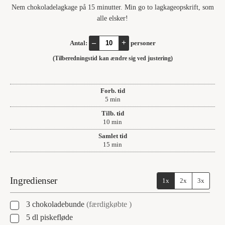
Nem chokoladelagkage på 15 minutter. Min go to lagkageopskrift, som
alle elsker!
–
+
Antal:
personer
(Tilberedningstid kan ændre sig ved justering)
Forb. tid
minutter
5
min
Tilb. tid
minutter
10
min
Samlet tid
minutter
15
min
Ingredienser
1x
2x
3x
▢
3
chokoladebunde
(færdigkøbte )
▢
5
dl
piskefløde