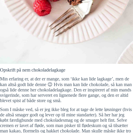
Opskrift på nem chokoladelagkage
Min erfaring er, at der er mange, som ‘ikke kan lide lagkage’, men de
kan altså godt lide denne 😉 Hvis man kan lide chokolade, så kan man
også lide denne her chokoladelagkage. Den er inspireret af min mands
svigerinde, som har serveret en lignenede flere gange, og den er altid
blevet spist af både store og små.
Som I måske ved, så er jeg ikke bleg for at tage de lette løsninger (hvis
de altså smager godt og lever op til mine standarter). Så her har jeg
købt færdigbunde med chokoladesmag og de smager helt fint. Selve
cremen er lavet af fløde, som man pisker til flødeskum og så tilsætter
man kakao, flormelis og hakket chokolade. Man skulle måske ikke tro