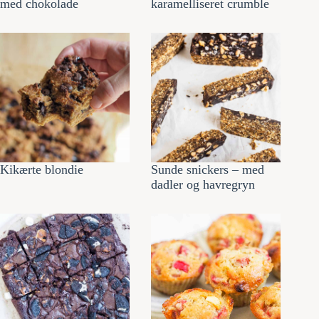
med chokolade
karamelliseret crumble
Kikærte blondie
Sunde snickers – med
dadler og havregryn