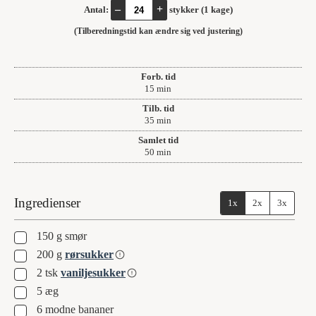
–
+
Antal:
stykker (1 kage)
(Tilberedningstid kan ændre sig ved justering)
Forb. tid
minutter
15
min
Tilb. tid
minutter
35
min
Samlet tid
minutter
50
min
Ingredienser
1x
2x
3x
▢
150
g
smør
▢
200
g
rørsukker
▢
2
tsk
vaniljesukker
▢
5
æg
▢
6
modne bananer