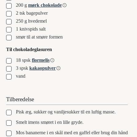
▢
200
g
mørk chokolade
▢
2
tsk
bagepulver
▢
250
g
hvedemel
▢
1
knivspids salt
▢
smør til at smøre formen
Til chokoladeglasuren
▢
18
spsk
flormelis
▢
3
spsk
kakaopulver
▢
vand
Tilberedelse
▢
Pisk æg, sukker og vaniljesukker til en luftig masse.
▢
Smelt imens smøret i en lille gryde.
▢
Mos bananerne i en skål med en gaffel eller brug din hånd