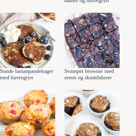
dadler og havregryn
Sunde bananpandekager
Svampet brownie med
med havregryn
oreos og skumfiduser