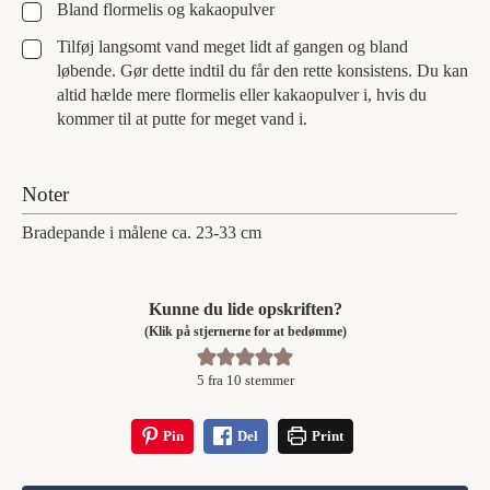
▢
Bland flormelis og kakaopulver
▢
Tilføj langsomt vand meget lidt af gangen og bland
løbende. Gør dette indtil du får den rette konsistens. Du kan
altid hælde mere flormelis eller kakaopulver i, hvis du
kommer til at putte for meget vand i.
Noter
Bradepande i målene ca. 23-33 cm
Kunne du lide opskriften?
(Klik på stjernerne for at bedømme)
5
fra
10
stemmer
Pin
Del
Print