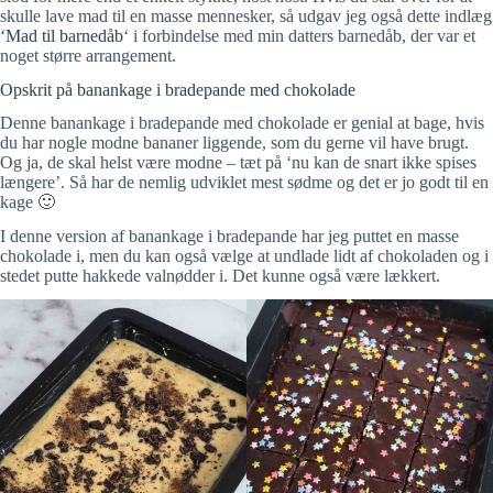
skulle lave mad til en masse mennesker, så udgav jeg også dette indlæg
‘Mad til barnedåb
‘ i forbindelse med min datters barnedåb, der var et
noget større arrangement.
Opskrit på banankage i bradepande med chokolade
Denne banankage i bradepande med chokolade er genial at bage, hvis
du har nogle modne bananer liggende, som du gerne vil have brugt.
Og ja, de skal helst være modne – tæt på ‘nu kan de snart ikke spises
længere’. Så har de nemlig udviklet mest sødme og det er jo godt til en
kage 🙂
I denne version af banankage i bradepande har jeg puttet en masse
chokolade i, men du kan også vælge at undlade lidt af chokoladen og i
stedet putte hakkede valnødder i. Det kunne også være lækkert.