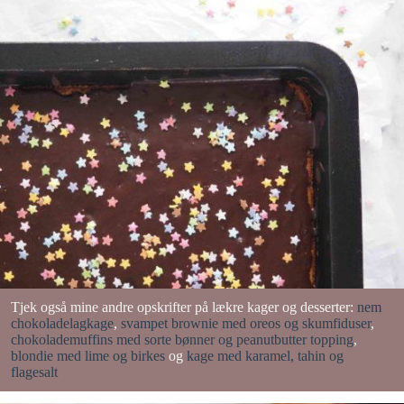
Tjek også mine andre opskrifter på lækre kager og desserter:
nem
chokoladelagkage
,
svampet brownie med oreos og skumfiduser
,
chokolademuffins med sorte bønner og peanutbutter topping
,
blondie med lime og birkes
og
kage med karamel, tahin og
flagesalt