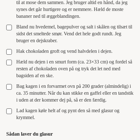
til at mose dem sammen. Jeg bruger altid en hånd, da jeg
synes det går hurtigere og er nemmere. Hæld de moste
bananer ned til æggeblandingen.
▢
Bland nu hvedemel, bagepulver og salt i skålen og tilsæt til
sidst det smeltede smør. Vend det hele godt rundt. Jeg
bruger en dejskraber.
▢
Hak chokoladen groft og vend halvdelen i dejen.
▢
Hæld nu dejen i en smurt form (ca. 23×33 cm) og fordel så
resten af chokoladen oven på og tryk det let ned med
bagsiden af en ske.
▢
Bag kagen i en forvarmet ovn på 200 grader (almindelig) i
ca. 35 minutter. Når du kan stikke en gaffel eller en tandstik
i uden at der kommer dej på, så er den færdig.
▢
Lad kagen køle helt af og pynt den så med glasur og
krymmel.
Sådan laver du glasur