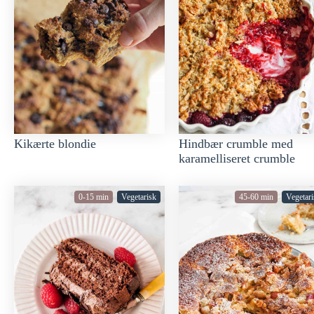
Kikærte blondie
Hindbær crumble med
karamelliseret crumble
0-15 min
Vegetarisk
45-60 min
Vegetari