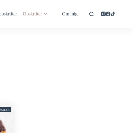
opskrifter
Opskrifter
Om mig
etarisk