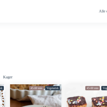
Alle 
Kager
sk
45-60 min
Vegetarisk
45-60 min
Veg