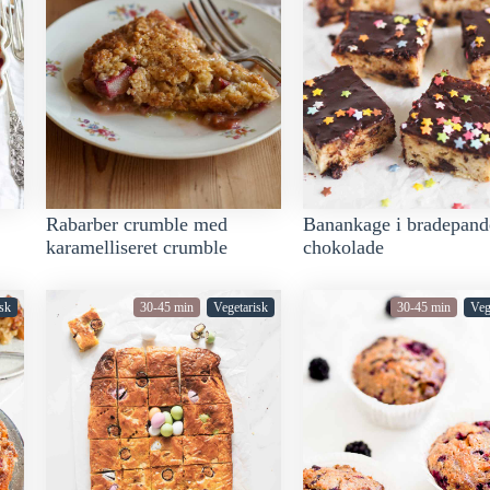
Rabarber crumble med
Banankage i bradepan
karamelliseret crumble
chokolade
sk
30-45 min
Vegetarisk
30-45 min
Veg