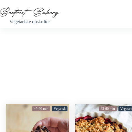
Vegetariske opskrifter
45-60 min
Vegansk
45-60 min
Vegetari