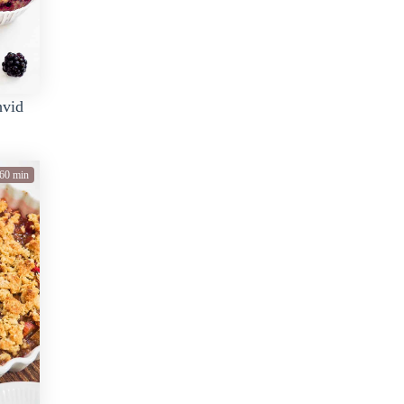
hvid
60 min