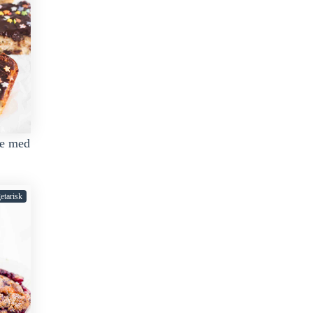
de med
etarisk