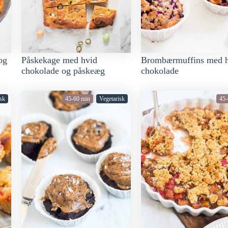
og
Påskekage med hvid
Brombærmuffins med 
chokolade og påskeæg
chokolade
sk
45-60 min
Vegetarisk
45-