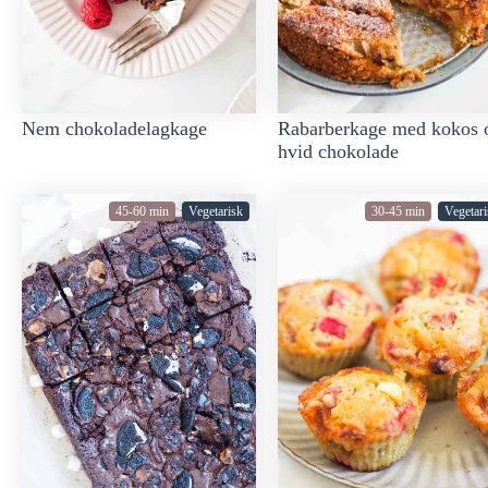
Nem chokoladelagkage
Rabarberkage med kokos 
hvid chokolade
45-60 min
Vegetarisk
30-45 min
Vegetari