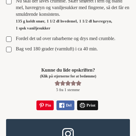
▢
Nu skal der laves crumble. Skær smørret i tern og bland
mel, havregryn og vaniljesukker med fingrene, så det får en
smuldrende konsistens.
135 g koldt smør,
1 1/2 dl hvedemel,
1 1/2 dl havregryn,
1 spsk vaniljesukker
▢
Fordel det ud over rabarberne og drys med crumble.
▢
Bag ved 180 grader (varmluft) i ca 40 min.
Kunne du lide opskriften?
(Klik på stjernerne for at bedømme)
5
fra 1 stemme
Pin
Del
Print