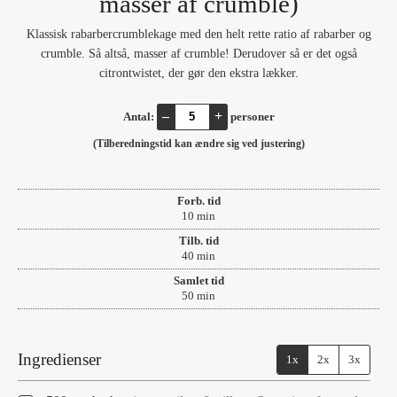
masser af crumble)
Klassisk rabarbercrumblekage med den helt rette ratio af rabarber og
crumble. Så altså, masser af crumble! Derudover så er det også
citrontwistet, der gør den ekstra lækker.
–
+
Antal:
personer
(Tilberedningstid kan ændre sig ved justering)
Forb. tid
minutter
10
min
Tilb. tid
minutter
40
min
Samlet tid
minutter
50
min
Ingredienser
1x
2x
3x