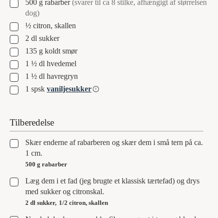
▢
500
g
rabarber
(svarer til ca 8 stilke, afhængigt af størrelsen
dog)
▢
½
citron, skallen
▢
2
dl
sukker
▢
135
g
koldt smør
▢
1 ½
dl
hvedemel
▢
1 ½
dl
havregryn
▢
1
spsk
vaniljesukker
Tilberedelse
▢
Skær enderne af rabarberen og skær dem i små tern på ca.
1 cm.
500 g rabarber
▢
Læg dem i et fad (jeg brugte et klassisk tærtefad) og drys
med sukker og citronskal.
2 dl sukker,
1/2 citron, skallen