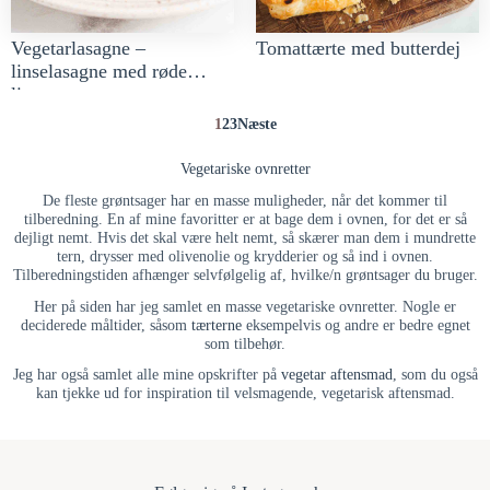
Vegetarlasagne –
Tomattærte med butterdej
linselasagne med røde
linser og grøntsager
1
2
3
Næste
Vegetariske ovnretter
De fleste grøntsager har en masse muligheder, når det kommer til
tilberedning. En af mine favoritter er at bage dem i ovnen, for det er så
dejligt nemt. Hvis det skal være helt nemt, så skærer man dem i mundrette
tern, drysser med olivenolie og krydderier og så ind i ovnen.
Tilberedningstiden afhænger selvfølgelig af, hvilke/n grøntsager du bruger.
Her på siden har jeg samlet en masse vegetariske ovnretter. Nogle er
deciderede måltider, såsom
tærterne
eksempelvis og andre er bedre egnet
som tilbehør.
Jeg har også samlet alle mine opskrifter på
vegetar aftensmad
, som du også
kan tjekke ud for inspiration til velsmagende, vegetarisk aftensmad.