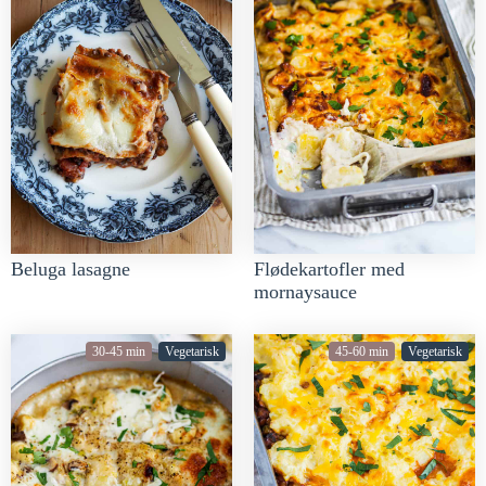
Beluga lasagne
Flødekartofler med
mornaysauce
30-45 min
Vegetarisk
45-60 min
Vegetarisk