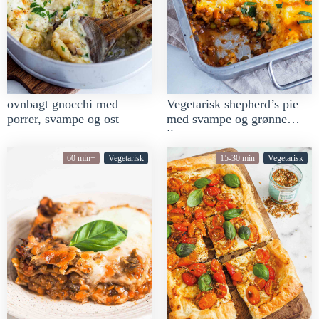
ovnbagt gnocchi med
Vegetarisk shepherd’s pie
porrer, svampe og ost
med svampe og grønne
linser
60 min+
Vegetarisk
15-30 min
Vegetarisk