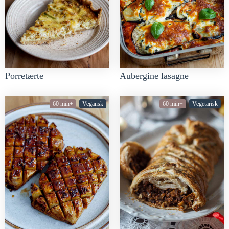
Porretærte
Aubergine lasagne
60 min+
Vegansk
60 min+
Vegetarisk