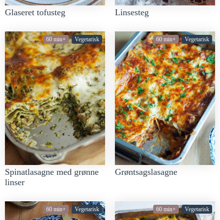
Glaseret tofusteg
Linsesteg
60 min+
Vegetarisk
60 min+
Vegetarisk
Spinatlasagne med grønne
Grøntsagslasagne
linser
60 min+
Vegetarisk
60 min+
Vegetarisk