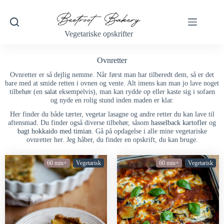
Vegetariske opskrifter
Ovnretter
Ovnretter er så dejlig nemme. Når først man har tilberedt dem, så er det
bare med at smide retten i ovnen og vente. Alt imens kan man jo lave noget
tilbehør (en
salat
eksempelvis), man kan rydde op eller kaste sig i sofaen
og nyde en rolig stund inden maden er klar.
Her finder du både tærter, vegetar lasagne og andre retter du kan lave til
aftensmad. Du finder også diverse tilbehør, såsom
hasselback kartofler
og
bagt hokkaido med timian
. Gå på opdagelse i alle mine vegetariske
ovnretter her. Jeg håber, du finder en opskrift, du kan bruge.
60 min+
Vegetarisk
60 min+
Vegetarisk