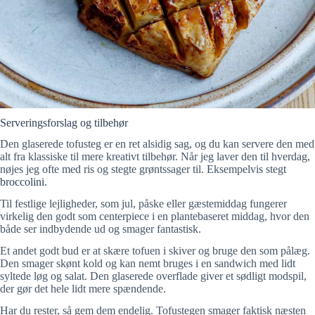
Serveringsforslag og tilbehør
Den glaserede tofusteg er en ret alsidig sag, og du kan servere den med
alt fra klassiske til mere kreativt tilbehør. Når jeg laver den til hverdag,
nøjes jeg ofte med ris og stegte grøntssager til. Eksempelvis stegt
broccolini
.
Til festlige lejligheder, som jul, påske eller gæstemiddag fungerer
virkelig den godt som centerpiece i en plantebaseret middag, hvor den
både ser indbydende ud og smager fantastisk.
Et andet godt bud er at skære tofuen i skiver og bruge den som pålæg.
Den smager skønt kold og kan nemt bruges i en sandwich med lidt
syltede løg og salat. Den glaserede overflade giver et sødligt modspil,
der gør det hele lidt mere spændende.
Har du rester, så gem dem endelig. Tofustegen smager faktisk næsten