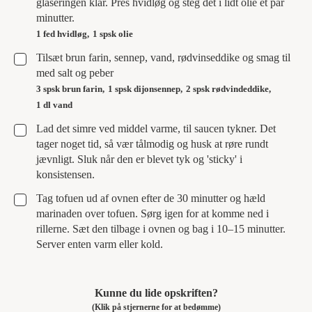
glaseringen klar. Pres hvidløg og steg det i lidt olie et par
minutter.
1 fed hvidløg,
1 spsk olie
▢
Tilsæt brun farin, sennep, vand, rødvinseddike og smag til
med salt og peber
3 spsk brun farin,
1 spsk dijonsennep,
2 spsk rødvindeddike,
1 dl vand
▢
Lad det simre ved middel varme, til saucen tykner. Det
tager noget tid, så vær tålmodig og husk at røre rundt
jævnligt. Sluk når den er blevet tyk og 'sticky' i
konsistensen.
▢
Tag tofuen ud af ovnen efter de 30 minutter og hæld
marinaden over tofuen. Sørg igen for at komme ned i
rillerne. Sæt den tilbage i ovnen og bag i 10–15 minutter.
Server enten varm eller kold.
Kunne du lide opskriften?
(Klik på stjernerne for at bedømme)