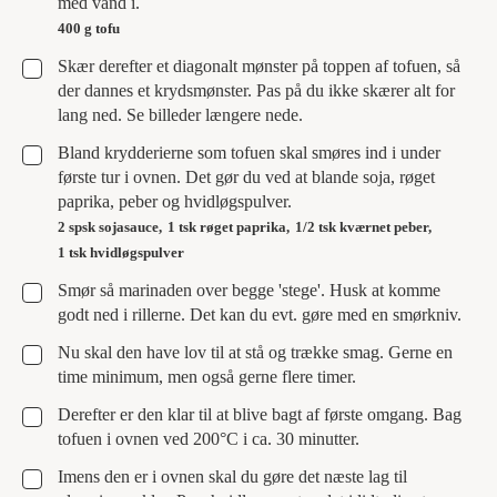
med vand i.
400 g tofu
▢
Skær derefter et diagonalt mønster på toppen af tofuen, så
der dannes et krydsmønster. Pas på du ikke skærer alt for
lang ned. Se billeder længere nede.
▢
Bland krydderierne som tofuen skal smøres ind i under
første tur i ovnen. Det gør du ved at blande soja, røget
paprika, peber og hvidløgspulver.
2 spsk sojasauce,
1 tsk røget paprika,
1/2 tsk kværnet peber,
1 tsk hvidløgspulver
▢
Smør så marinaden over begge 'stege'. Husk at komme
godt ned i rillerne. Det kan du evt. gøre med en smørkniv.
▢
Nu skal den have lov til at stå og trække smag. Gerne en
time minimum, men også gerne flere timer.
▢
Derefter er den klar til at blive bagt af første omgang. Bag
tofuen i ovnen ved 200°C i ca. 30 minutter.
▢
Imens den er i ovnen skal du gøre det næste lag til