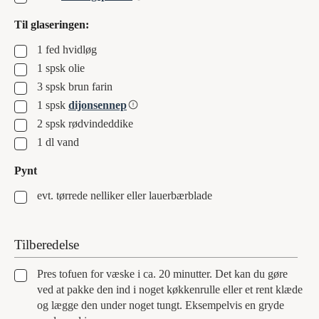
Til glaseringen:
▢
1
fed
hvidløg
▢
1
spsk
olie
▢
3
spsk
brun farin
▢
1
spsk
dijonsennep
▢
2
spsk
rødvindeddike
▢
1
dl
vand
Pynt
▢
evt. tørrede nelliker eller lauerbærblade
Tilberedelse
▢
Pres tofuen for væske i ca. 20 minutter. Det kan du gøre
ved at pakke den ind i noget køkkenrulle eller et rent klæde
og lægge den under noget tungt. Eksempelvis en gryde