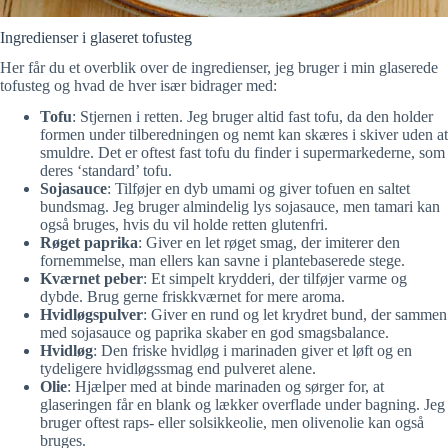
Ingredienser i glaseret tofusteg
Her får du et overblik over de ingredienser, jeg bruger i min glaserede
tofusteg og hvad de hver især bidrager med:
Tofu
: Stjernen i retten. Jeg bruger altid fast tofu, da den holder
formen under tilberedningen og nemt kan skæres i skiver uden at
smuldre. Det er oftest fast tofu du finder i supermarkederne, som
deres ‘standard’ tofu.
Sojasauce
: Tilføjer en dyb umami og giver tofuen en saltet
bundsmag. Jeg bruger almindelig lys sojasauce, men tamari kan
også bruges, hvis du vil holde retten glutenfri.
Røget paprika
: Giver en let røget smag, der imiterer den
fornemmelse, man ellers kan savne i plantebaserede stege.
Kværnet peber
: Et simpelt krydderi, der tilføjer varme og
dybde. Brug gerne friskkværnet for mere aroma.
Hvidløgspulver
: Giver en rund og let krydret bund, der sammen
med sojasauce og paprika skaber en god smagsbalance.
Hvidløg
: Den friske hvidløg i marinaden giver et løft og en
tydeligere hvidløgssmag end pulveret alene.
Olie
: Hjælper med at binde marinaden og sørger for, at
glaseringen får en blank og lækker overflade under bagning. Jeg
bruger oftest raps- eller solsikkeolie, men olivenolie kan også
bruges.