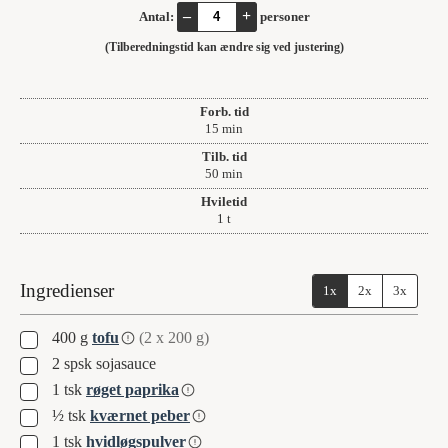
–
+
Antal:
personer
(Tilberedningstid kan ændre sig ved justering)
Forb. tid
minutter
15
min
Tilb. tid
minutter
50
min
Hviletid
time
1
t
Ingredienser
1x
2x
3x
▢
400
g
tofu
(2 x 200 g)
▢
2
spsk
sojasauce
▢
1
tsk
røget paprika
▢
½
tsk
kværnet peber
▢
1
tsk
hvidløgspulver