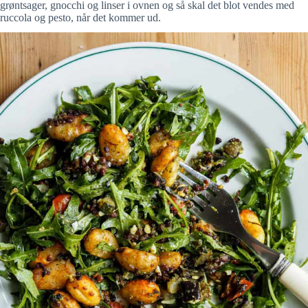
grøntsager, gnocchi og linser i ovnen og så skal det blot vendes med
ruccola og pesto, når det kommer ud.