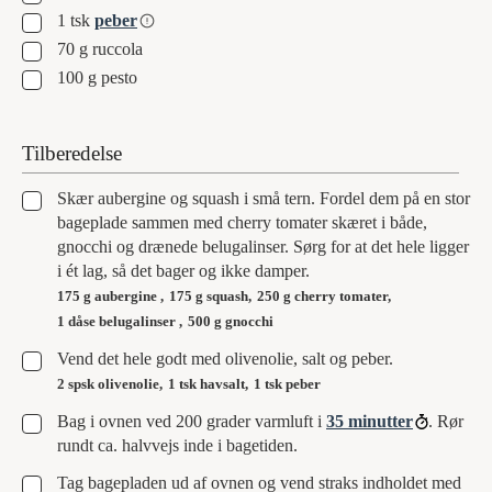
▢
1
tsk
peber
▢
70
g
ruccola
▢
100
g
pesto
Tilberedelse
▢
Skær aubergine og squash i små tern. Fordel dem på en stor
bageplade sammen med cherry tomater skæret i både,
gnocchi og drænede belugalinser. Sørg for at det hele ligger
i ét lag, så det bager og ikke damper.
175 g aubergine ,
175 g squash,
250 g cherry tomater,
1 dåse belugalinser ,
500 g gnocchi
▢
Vend det hele godt med olivenolie, salt og peber.
2 spsk olivenolie,
1 tsk havsalt,
1 tsk peber
▢
Bag i ovnen ved 200 grader varmluft i
35 minutter
. Rør
rundt ca. halvvejs inde i bagetiden.
▢
Tag bagepladen ud af ovnen og vend straks indholdet med