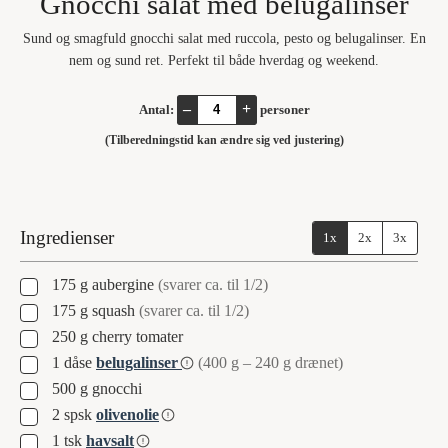
Gnocchi salat med belugalinser
Sund og smagfuld gnocchi salat med ruccola, pesto og belugalinser. En
nem og sund ret. Perfekt til både hverdag og weekend.
–
+
Antal:
personer
(Tilberedningstid kan ændre sig ved justering)
Ingredienser
1x
2x
3x
▢
175 g
aubergine
(svarer ca. til 1/2)
▢
175 g
squash
(svarer ca. til 1/2)
▢
250
g
cherry tomater
▢
1
dåse
belugalinser
(400 g – 240 g drænet)
▢
500
g
gnocchi
▢
2
spsk
olivenolie
▢
1
tsk
havsalt