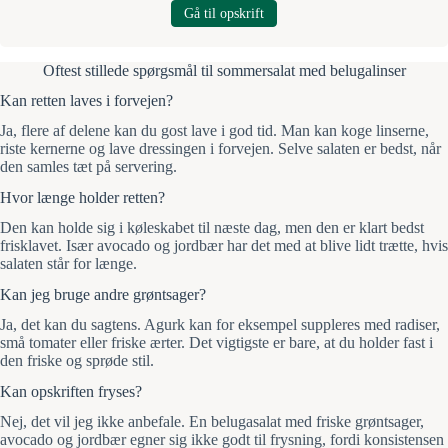
Gå til opskrift
Oftest stillede spørgsmål til sommersalat med belugalinser
Kan retten laves i forvejen?
Ja, flere af delene kan du gost lave i god tid. Man kan koge linserne,
riste kernerne og lave dressingen i forvejen. Selve salaten er bedst, når
den samles tæt på servering.
Hvor længe holder retten?
Den kan holde sig i køleskabet til næste dag, men den er klart bedst
frisklavet. Især avocado og jordbær har det med at blive lidt trætte, hvis
salaten står for længe.
Kan jeg bruge andre grøntsager?
Ja, det kan du sagtens. Agurk kan for eksempel suppleres med radiser,
små tomater eller friske ærter. Det vigtigste er bare, at du holder fast i
den friske og sprøde stil.
Kan opskriften fryses?
Nej, det vil jeg ikke anbefale. En belugasalat med friske grøntsager,
avocado og jordbær egner sig ikke godt til frysning, fordi konsistensen