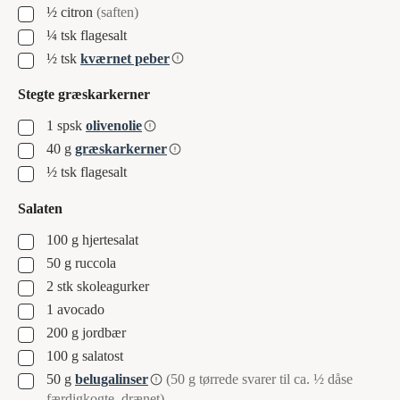
▢
½
citron
(saften)
▢
¼
tsk
flagesalt
▢
½
tsk
kværnet peber
Stegte græskarkerner
▢
1
spsk
olivenolie
▢
40
g
græskarkerner
▢
½
tsk
flagesalt
Salaten
▢
100
g
hjertesalat
▢
50
g
ruccola
▢
2
stk
skoleagurker
▢
1
avocado
▢
200
g
jordbær
▢
100
g
salatost
▢
50
g
belugalinser
(50 g tørrede svarer til ca. ½ dåse
færdigkogte, drænet)