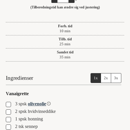
(Tilberedningstid kan ændre sig ved justering)
Forb. tid
minutter
10
min
Tilb. tid
minutter
25
min
Samlet tid
minutter
35
min
Ingredienser
1x
2x
3x
Vanaigrette
▢
3
spsk
olivenolie
▢
2
spsk
hvidvinseddike
▢
1
spsk
honning
▢
2
tsk
sennep