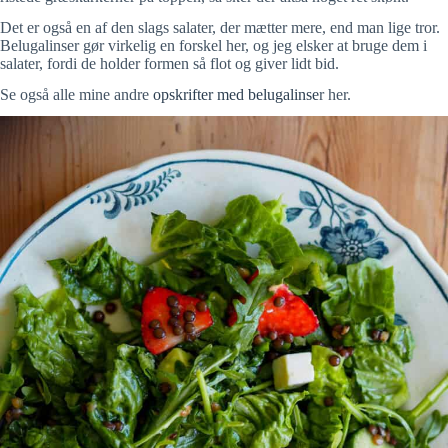
Det er også en af den slags salater, der mætter mere, end man lige tror.
Belugalinser gør virkelig en forskel her, og jeg elsker at bruge dem i
salater, fordi de holder formen så flot og giver lidt bid.
Se også alle mine andre
opskrifter med belugalinse
r her.