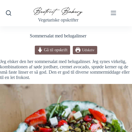
Fortsæt
til
indhold
Vegetariske opskrifter
Sommersalat med belugalinser
Gå til opskrift
Udskriv
Jeg elsker den her sommersalat med belugalinser. Jeg synes virkelig,
kombinationen af søde jordbær, cremet avocado, sprøde kerner og de
små faste linser er så god. Den er god til diverse sommermiddage eller
til en let frokost.