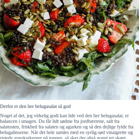
Derfor er den her belugasalat så god
Noget af det, jeg virkelig godt kan lide ved den her belugasalat, er
balancen i smagen. Du får lidt sødme fra jordbærrene, salt fra
salatosten, friskhed fra salaten og agurken og så den dejlige fylde fra
belugalinserne. Når det hele samles med en syrlig-sød vinaigrette og
ristede græskarkerner på toppen, så sker der altså noget ret skønt.