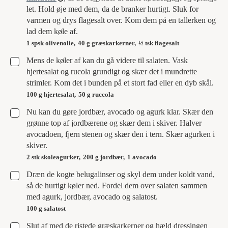
let. Hold øje med dem, da de branker hurtigt. Sluk for
varmen og drys flagesalt over. Kom dem på en tallerken og
lad dem køle af.
1 spsk olivenolie,
40 g græskarkerner,
½ tsk flagesalt
▢
Mens de køler af kan du gå videre til salaten. Vask
hjertesalat og rucola grundigt og skær det i mundrette
strimler. Kom det i bunden på et stort fad eller en dyb skål.
100 g hjertesalat,
50 g ruccola
▢
Nu kan du gøre jordbær, avocado og agurk klar. Skær den
grønne top af jordbærene og skær dem i skiver. Halver
avocadoen, fjern stenen og skær den i tern. Skær agurken i
skiver.
2 stk skoleagurker,
200 g jordbær,
1 avocado
▢
Dræn de kogte belugalinser og skyl dem under koldt vand,
så de hurtigt køler ned. Fordel dem over salaten sammen
med agurk, jordbær, avocado og salatost.
100 g salatost
▢
Slut af med de ristede græskarkerner og hæld dressingen