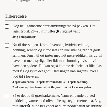
Tilberedelse
▢
Kog belugalinserne efter anvisningerne på pakken. Det
tager typisk
20–25 minutter
i rigeligt vand.
50 g belugalinser
▢
Nu til dressingen. Kom olivenolie, hvidvinseddike,
honning, sennep og citronsaft i en lille skål og rør det godt
sammen. Smag til og juster med lidt mere eddike hvis du vil
have den mere syrlig, eller lidt mere honning hvis du vil
have den sødere. Du kan også komme det hele i et lille glas
med låg og ryste det godt. Dressingen kan sagtens laves i
god tid i forvejen.
3 spsk olivenolie,
2 spsk hvidvinseddike,
1 spsk honning,
2 tsk sennep,
½ citron,
¼ tsk flagesalt,
½ tsk kværnet peber
▢
Så er det tid til græskarkernene. Varm en pande op ved
middelhøj varme med olivenolie og steg kernerne i ca. 3–
4
minutter
, til de begynder at dufte nøddeagtigt og springe