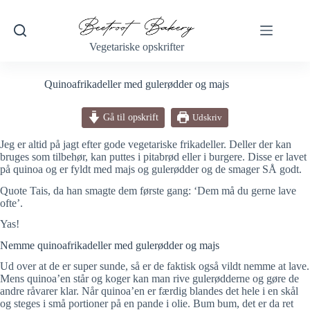
Fortsæt
til
indhold
Vegetariske opskrifter
Quinoafrikadeller med gulerødder og majs
Gå til opskrift
Udskriv
Jeg er altid på jagt efter gode vegetariske frikadeller. Deller der kan
bruges som tilbehør, kan puttes i pitabrød eller i burgere. Disse er lavet
på quinoa og er fyldt med majs og gulerødder og de smager SÅ godt.
Quote Tais, da han smagte dem første gang: ‘Dem må du gerne lave
ofte’.
Yas!
Nemme quinoafrikadeller med gulerødder og majs
Ud over at de er super sunde, så er de faktisk også vildt nemme at lave.
Mens quinoa’en står og koger kan man rive gulerødderne og gøre de
andre råvarer klar. Når quinoa’en er færdig blandes det hele i en skål
og steges i små portioner på en pande i olie. Bum bum, det er da ret