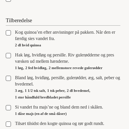
Tilberedelse
▢
Kog quinoa’en efter anvisninger på pakken. Når den er
færdig sies vandet fra.
2 dl hvid quinoa
▢
Hak løg, hvidløg og persille. Riv gulerødderne og pres
væsken ud mellem hænderne.
1 løg,
2 fed hvidløg,
2 mellemstore revede gulerødder
▢
Bland løg, hvidløg, persille, gulerødder, æg, salt, peber og
hvedemel.
3 æg,
1 1/2 tsk salt,
1 tsk peber,
2 dl hvedemel,
1 stor håndfuld bredbladet persille
▢
Si vandet fra majs’ne og bland dem ned i skålen.
1 dåse majs (en af de små dåser)
▢
Tilsæt tilsidst den kogte quinoa og rør godt rundt.