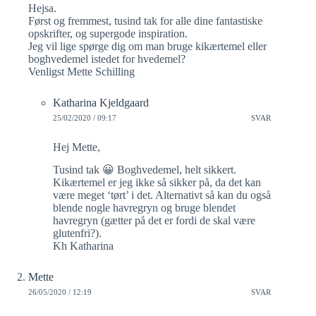
Hejsa.
Først og fremmest, tusind tak for alle dine fantastiske
opskrifter, og supergode inspiration.
Jeg vil lige spørge dig om man bruge kikærtemel eller
boghvedemel istedet for hvedemel?
Venligst Mette Schilling
Katharina Kjeldgaard
25/02/2020 / 09:17
SVAR
Hej Mette,
Tusind tak 😀 Boghvedemel, helt sikkert.
Kikærtemel er jeg ikke så sikker på, da det kan
være meget ‘tørt’ i det. Alternativt så kan du også
blende nogle havregryn og bruge blendet
havregryn (gætter på det er fordi de skal være
glutenfri?).
Kh Katharina
Mette
26/05/2020 / 12:19
SVAR