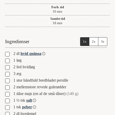
Forb. tid
minutter
10
min
Samlet tid
minutter
18
min
Ingredienser
1x
2x
3x
▢
2
dl
hvid quinoa
▢
1
løg
▢
2
fed
hvidløg
▢
3
æg
▢
1
stor håndfuld bredbladet persille
▢
2
mellemstore revede gulerødder
▢
1
dåse
majs (en af de små dåser)
(140 g)
▢
1 ½
tsk
salt
▢
1
tsk
peber
▢
2
dl
hvedemel