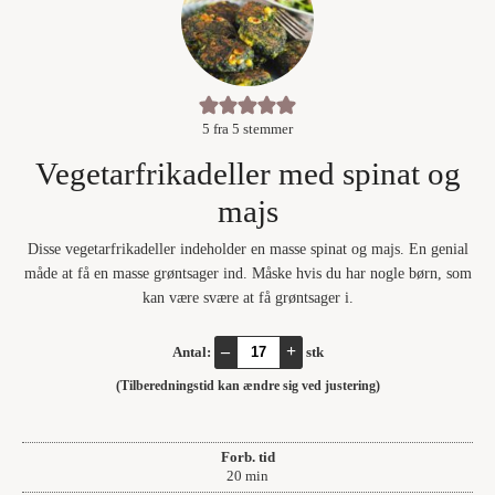
5
fra
5
stemmer
Vegetarfrikadeller med spinat og
majs
Disse vegetarfrikadeller indeholder en masse spinat og majs. En genial
måde at få en masse grøntsager ind. Måske hvis du har nogle børn, som
kan være svære at få grøntsager i.
–
+
Antal:
stk
(Tilberedningstid kan ændre sig ved justering)
Forb. tid
minutter
20
min