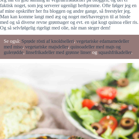
faktisk noget, som jeg serverer ugenligt herhjemme. Ofte følger jeg en
af mine opskrifter her fra bloggen og andre gange, så freestyler jeg.
Man kan komme langt med æg og noget mel/havregryn til at binde
med og så diverse revne grøntsager og evt. en sjat kogt quinoa eller ris.
Og så selvfølgelig rigeligt med olie, når man steger dem!
Se også:
Sprøde rösti af knoldselleri
,
vegetariske edamamedeller
med miso
,
vegetariske majsdeller
,
quinoadeller med majs og
gulerødde
,
linsefrikadeller med grønne linser
og
squashfrikadeller
.