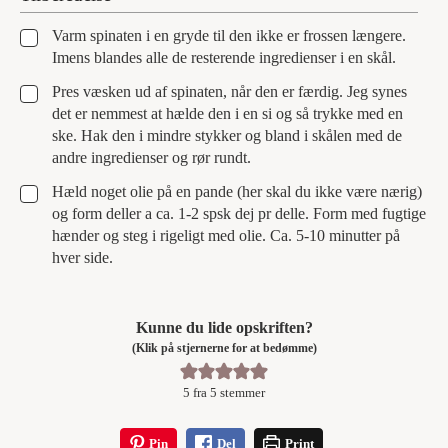
▢
Varm spinaten i en gryde til den ikke er frossen længere.
Imens blandes alle de resterende ingredienser i en skål.
▢
Pres væsken ud af spinaten, når den er færdig. Jeg synes
det er nemmest at hælde den i en si og så trykke med en
ske. Hak den i mindre stykker og bland i skålen med de
andre ingredienser og rør rundt.
▢
Hæld noget olie på en pande (her skal du ikke være nærig)
og form deller a ca. 1-2 spsk dej pr delle. Form med fugtige
hænder og steg i rigeligt med olie. Ca. 5-10 minutter på
hver side.
Kunne du lide opskriften?
(Klik på stjernerne for at bedømme)
5
fra
5
stemmer
Pin
Del
Print