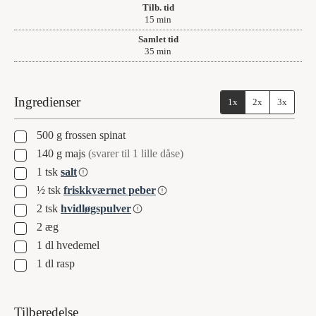
Tilb. tid
minutter
15
min
Samlet tid
minutter
35
min
Ingredienser
1x
2x
3x
▢
500
g
frossen spinat
▢
140
g
majs
(svarer til 1 lille dåse)
▢
1
tsk
salt
▢
½
tsk
friskkværnet peber
▢
2
tsk
hvidløgspulver
▢
2
æg
▢
1
dl
hvedemel
▢
1
dl
rasp
Tilberedelse