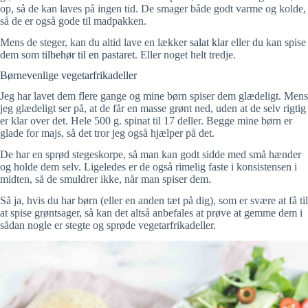
op, så de kan laves på ingen tid. De smager både godt varme og kolde,
så de er også gode til madpakken.
Mens de steger, kan du altid lave en lækker
salat klar
eller du kan spise
dem som
tilbehør til en pastaret
. Eller noget helt tredje.
Børnevenlige vegetarfrikadeller
Jeg har lavet dem flere gange og mine børn spiser dem glædeligt. Mens
jeg glædeligt ser på, at de får en masse grønt ned, uden at de selv rigtig
er klar over det. Hele 500 g. spinat til 17 deller. Begge mine børn er
glade for majs, så det tror jeg også hjælper på det.
De har en sprød stegeskorpe, så man kan godt sidde med små hænder
og holde dem selv. Ligeledes er de også rimelig faste i konsistensen i
midten, så de smuldrer ikke, når man spiser dem.
Så ja, hvis du har børn (eller en anden tæt på dig), som er svære at få til
at spise grøntsager, så kan det altså anbefales at prøve at gemme dem i
sådan nogle er stegte og sprøde vegetarfrikadeller.