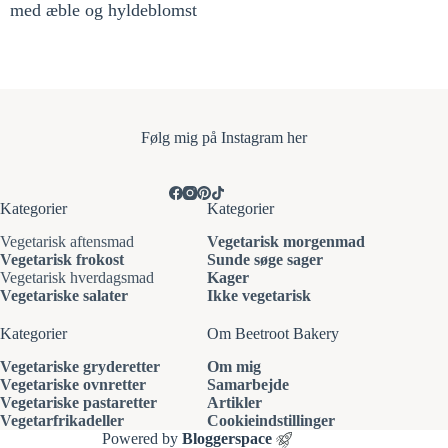
med æble og hyldeblomst
Følg mi
g på Instagram her
Kategorier
Kategorier
Vegetarisk aftensmad
Vegetarisk morgenmad
Vegetarisk frokost
Sunde søge sager
Vegetarisk hverdagsmad
Kager
Vegetariske salater
Ikke vegetarisk
Kategorier
Om Beetroot Bakery
Vegetariske gryderetter
Om mig
Vegetariske ovnretter
Samarbejde
Vegetariske pastaretter
Artikler
Vegetarfrikadeller
Cookieindstillinger
Powered by
Bloggerspace