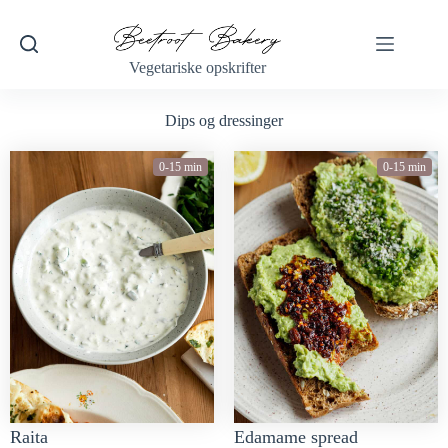
Vegetariske opskrifter
Dips og dressinger
0-15 min
0-15 min
Raita
Edamame spread