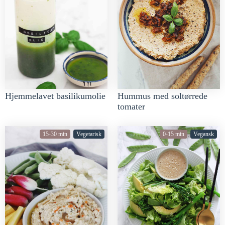
Hjemmelavet basilikumolie
Hummus med soltørrede
tomater
15-30 min
Vegetarisk
0-15 min
Vegansk