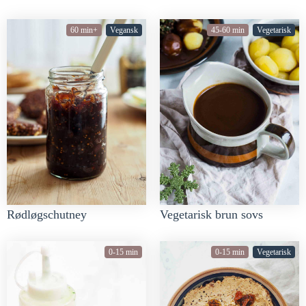
60 min+
Vegansk
45-60 min
Vegetarisk
Rødløgschutney
Vegetarisk brun sovs
0-15 min
0-15 min
Vegetarisk