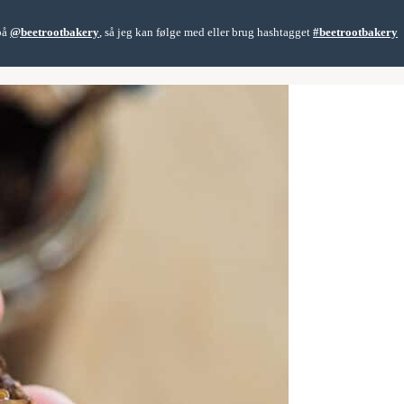
 på
@beetrootbakery
, så jeg kan følge med eller brug hashtagget
#beetrootbakery