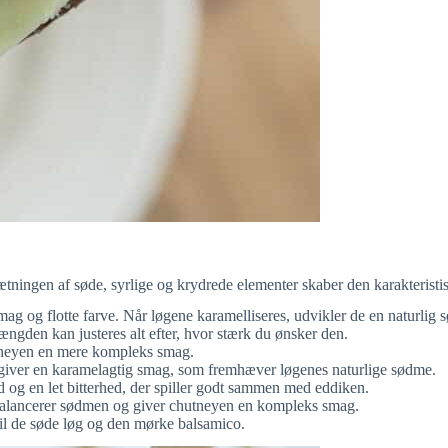
ætningen af søde, syrlige og krydrede elementer skaber den karakteristi
ag og flotte farve. Når løgene karamelliseres, udvikler de en naturlig 
ængden kan justeres alt efter, hvor stærk du ønsker den.
hutneyen en mere kompleks smag.
 giver en karamelagtig smag, som fremhæver løgenes naturlige sødme.
d og en let bitterhed, der spiller godt sammen med eddiken.
balancerer sødmen og giver chutneyen en kompleks smag.
 til de søde løg og den mørke balsamico.