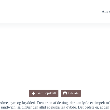
Alle 
Gå til opskrift
Udskriv
me, syre og krydderi. Den er en af de ting, der kan løfte et simpelt målt
andwich, så tilføjer den altid et ekstra lag dybde. Det bedste er, at den