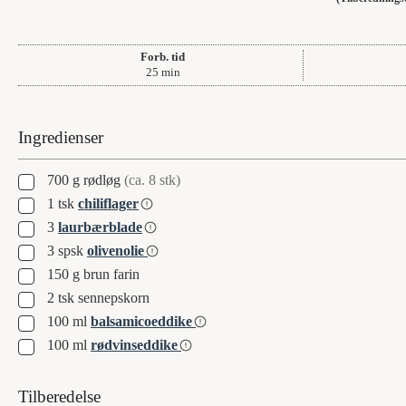
Forb. tid
minutter
25
min
Ingredienser
▢
700
g
rødløg
(ca. 8 stk)
▢
1
tsk
chiliflager
▢
3
laurbærblade
▢
3
spsk
olivenolie
▢
150
g
brun farin
▢
2
tsk
sennepskorn
▢
100
ml
balsamicoeddike
▢
100
ml
rødvinseddike
Tilberedelse