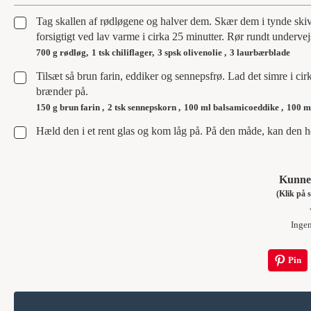
▢
Tag skallen af rødløgene og halver dem. Skær dem i tynde ski
forsigtigt ved lav varme i cirka 25 minutter. Rør rundt undervej
700 g rødløg,
1 tsk chiliflager,
3 spsk olivenolie ,
3 laurbærblade
▢
Tilsæt så brun farin, eddiker og sennepsfrø. Lad det simre i cir
brænder på.
150 g brun farin ,
2 tsk sennepskorn ,
100 ml balsamicoeddike ,
100 m
▢
Hæld den i et rent glas og kom låg på. På den måde, kan den h
Kunne 
(Klik p
Inge
Pin