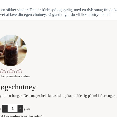
 det en sikker vinder. Den er både sød og syrlig, med en dyb smag fra de k
t at lave din egen chutney, så glæd dig – du vil ikke fortryde det!
n bedømmelser endnu
løgschutney
ld i en burger. Det smager helt fantastisk og kan holde sig på køl i flere uger.
–
+
l:
glas
stid kan ændre sig ved justering)