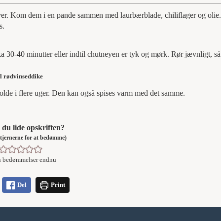
ver. Kom dem i en pande sammen med laurbærblade, chiliflager og olie
s.
ka 30-40 minutter eller indtil chutneyen er tyk og mørk. Rør jævnligt, s
l rødvinseddike
olde i flere uger. Den kan også spises varm med det samme.
du lide opskriften?
å stjernerne for at bedømme)
n bedømmelser endnu
Del
Print