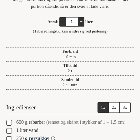
portion stående, så er den svær at lade være.
–
+
Antal:
liter
(Tilberedningstid kan ændre sig ved justering)
Forb. tid
minutter
10
min
Tilb. tid
timer
2
t
Samlet tid
timer
minut
2
t
1
min
Ingredienser
1x
2x
3x
▢
600
g
rabarber
(renset og skåret i stykker af 1 – 1,5 cm)
▢
1
liter
vand
▢
250
g
rørsukker