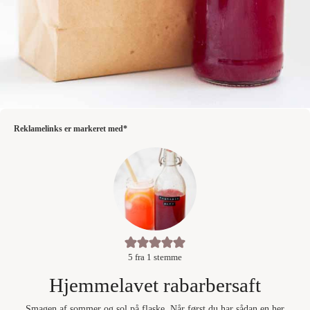
Reklamelinks er markeret med*
5
fra 1 stemme
Hjemmelavet rabarbersaft
Smagen af sommer og sol på flaske. Når først du har sådan en her