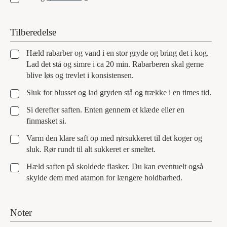
Tilberedelse
▢
Hæld rabarber og vand i en stor gryde og bring det i kog.
Lad det stå og simre i ca 20 min. Rabarberen skal gerne
blive løs og trevlet i konsistensen.
▢
Sluk for blusset og lad gryden stå og trække i en times tid.
▢
Si derefter saften. Enten gennem et klæde eller en
finmasket si.
▢
Varm den klare saft op med rørsukkeret til det koger og
sluk. Rør rundt til alt sukkeret er smeltet.
▢
Hæld saften på skoldede flasker. Du kan eventuelt også
skylde dem med atamon for længere holdbarhed.
Noter