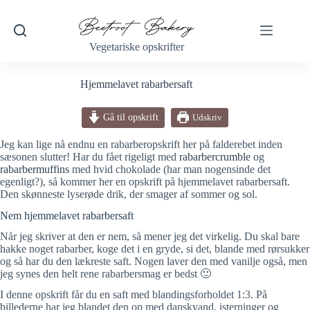
Fortsæt
til
indhold
Vegetariske opskrifter
Hjemmelavet rabarbersaft
Gå til opskrift
Udskriv
Jeg kan lige nå endnu en rabarberopskrift her på falderebet inden
sæsonen slutter! Har du fået rigeligt med
rabarbercrumble
og
rabarbermuffins
med hvid chokolade (har man nogensinde det
egenligt?), så kommer her en opskrift på hjemmelavet rabarbersaft.
Den skønneste lyserøde drik, der smager af sommer og sol.
Nem hjemmelavet rabarbersaft
Når jeg skriver at den er nem, så mener jeg det virkelig. Du skal bare
hakke noget rabarber, koge det i en gryde, si det, blande med rørsukker
og så har du den lækreste saft. Nogen laver den med vanilje også, men
jeg synes den helt rene rabarbersmag er bedst 🙂
I denne opskrift får du en saft med blandingsforholdet 1:3. På
billederne har jeg blandet den op med danskvand, isterninger og