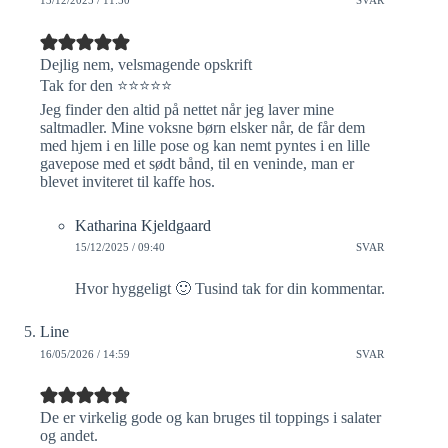
13/12/2025 / 11:50
SVAR
Dejlig nem, velsmagende opskrift
Tak for den ⭐️⭐️⭐️⭐️⭐️
Jeg finder den altid på nettet når jeg laver mine
saltmadler. Mine voksne børn elsker når, de får dem
med hjem i en lille pose og kan nemt pyntes i en lille
gavepose med et sødt bånd, til en veninde, man er
blevet inviteret til kaffe hos.
Katharina Kjeldgaard
15/12/2025 / 09:40
SVAR
Hvor hyggeligt 🙂 Tusind tak for din kommentar.
Line
16/05/2026 / 14:59
SVAR
De er virkelig gode og kan bruges til toppings i salater
og andet.