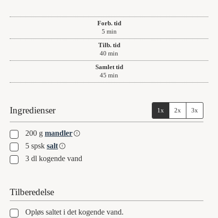
Forb. tid
minutter
5
min
Tilb. tid
minutter
40
min
Samlet tid
minutter
45
min
Ingredienser
1x
2x
3x
▢
200
g
mandler
▢
5
spsk
salt
▢
3
dl
kogende vand
Tilberedelse
▢
Opløs saltet i det kogende vand.