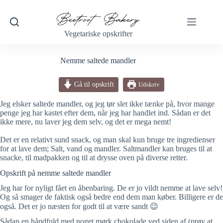
Fortsæt
til
indhold
Vegetariske opskrifter
Nemme saltede mandler
Gå til opskrift
Udskriv
Jeg elsker saltede mandler, og jeg tør slet ikke tænke på, hvor mange
penge jeg har kastet efter dem, når jeg har handlet ind. Sådan er det
ikke mere, nu laver jeg dem selv, og det er mega nemt!
Det er en relativt sund snack, og man skal kun bruge tre ingredienser
for at lave dem; Salt, vand og mandler. Saltmandler kan bruges til at
snacke, til madpakken og til at drysse oven på diverse retter.
Opskrift på nemme saltede mandler
Jeg har for nyligt fået en åbenbaring. De er jo vildt nemme at lave selv!
Og så smager de faktisk også bedre end dem man køber. Billigere er de
også. Det er jo næsten for godt til at være sandt 😉
Sådan en håndfuld med noget mørk chokolade ved siden af (prøv at