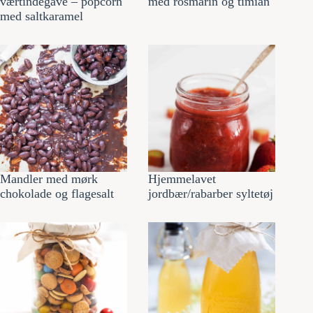
værtindegave – popcorn
med rosmarin og timian
med saltkaramel
Mandler med mørk
Hjemmelavet
chokolade og flagesalt
jordbær/rabarber syltetøj