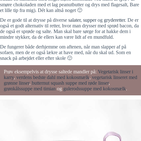
smøre chokoladen med et lag peanutbutter og drys med flagesalt, Bare
et lille tip fra mig). Dét kan altså noget 🙂
De er gode til at drysse på diverse
salater
,
supper
og
gryderetter
. De er
også et godt alternativ til retter, hvor man drysser med sprød bacon, da
de også er sprøde og salte. Man skal bare sørge for at hakke dem i
mindre stykker, da de ellers kan være lidt af en mundfuld.
De fungerer både derhjemme om aftenen, når man slapper af på
sofaen, men de er også lækre at have med, når du skal ud. Som en
snack på arbejdet eller efter skole 🙂
Prøv eksempelvis at drysse saltede mandler på:
Vegetarisk linser i
karry
,
verdens bedste dahl med kokosmælk
,
vegetarisk linseret med
grønne linser
,
butternut squash suppe med røde linser
,
grønkålssuppe med timian
og
gulerodssuppe med kokosmælk
.