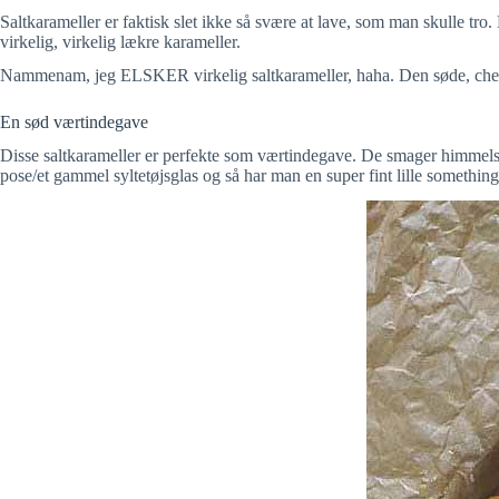
Saltkarameller er faktisk slet ikke så svære at lave, som man skulle tro.
virkelig, virkelig lækre karameller.
Nammenam, jeg ELSKER virkelig saltkarameller, haha. Den søde, chew
En sød værtindegave
Disse saltkarameller er perfekte som værtindegave. De smager himmelsk
pose/et gammel syltetøjsglas og så har man en super fint lille somethin