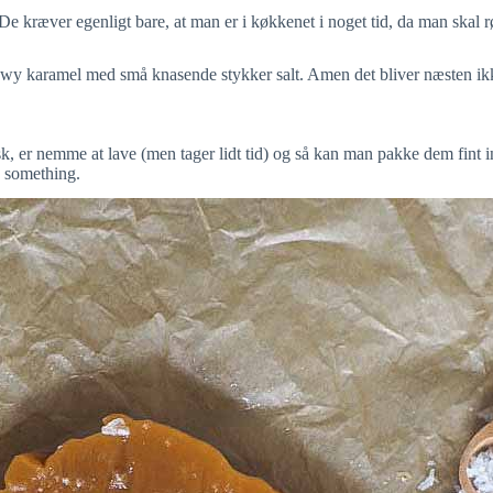
 De kræver egenligt bare, at man er i køkkenet i noget tid, da man skal rø
y karamel med små knasende stykker salt. Amen det bliver næsten ik
, er nemme at lave (men tager lidt tid) og så kan man pakke dem fint 
g something.