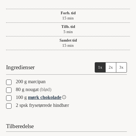
Forb. tid
minutter
15
min
Tilb. tid
minutter
5
min
Samlet tid
minutter
15
min
Ingredienser
1x
2x
3x
▢
200
g
marcipan
▢
80
g
nougat
(blød)
▢
100
g
mørk chokolade
▢
2
spsk
frysetørrede hindbær
Tilberedelse