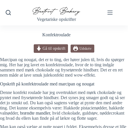
Fortsæt
til
indhold
Vegetariske opskrifter
Konfektroulade
Gå til opskrift
Udskriv
Marcipan og nougat, det er to ting, der hører julen til, hvis du spørger
mig. Her har jeg lavet en konfektroulade, hvor de to ting indgår
sammen med mørk chokolade og frysetørrede hindbær. Det er en ret
nem måde at lave smuk julekonfekt med wow-effekt.
Opskrift på konfektroulade med marcipan og nougat
Denne konfekt roulade har jeg overtrukket med mørk chokolade og
pyntet med frysetørrede hindbær. Det synes jeg smager godt og så ser
det jo smukt ud. Du kan også sagtens vælge at pynte den med andre
ting. Det kunne eksempelvis være: Hakkede pistacienødder, hakkede
valnødder,
brændte mandler
, hvid chokolade, guldstøv, nøddecrokant
og hvad du ellers kan finde på af lækre og flotte sager.
Man kan også vælge at putte noget i fyldet. Eksempelvis drysse et lille