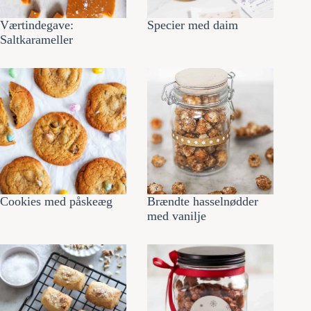
Værtindegave:
Specier med daim
Saltkarameller
Cookies med påskeæg
Brændte hasselnødder
med vanilje