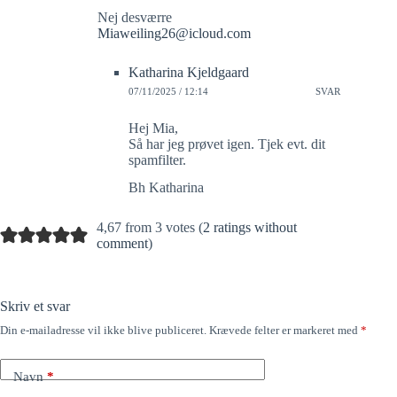
Nej desværre
Miaweiling26@icloud.com
Katharina Kjeldgaard
07/11/2025 / 12:14
SVAR
Hej Mia,
Så har jeg prøvet igen. Tjek evt. dit
spamfilter.
Bh Katharina
4,67 from 3 votes (
2 ratings without
comment
)
Skriv et svar
Din e-mailadresse vil ikke blive publiceret.
Krævede felter er markeret med
*
Navn
*