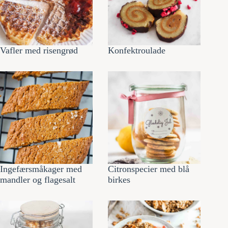
Vafler med risengrød
Konfektroulade
Ingefærsmåkager med
Citronspecier med blå
mandler og flagesalt
birkes