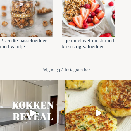
Brændte hasselnødder
Hjemmelavet müsli med
med vanilje
kokos og valnødder
Følg mi
g på Instagram her