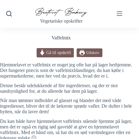
Fortsæt
til
indhold
Vegetariske opskrifter
Vaffelmix
Gå til opskrift
Udskriv
Hjemmelavet er vaffelmix er noget jeg ofte har på lager herhjemme.
Det fungerer præcis som de vaffelmixblandinger, du kan købe i
supermarkederne, men her ved du præcis, hvad der er i.
Denne består udelukkende af fire ingredienser, og der er stor
sandsynlighed for, at du allerede har dem på lager.
Når man tømmer indholdet af glasset og blander det med våde
ingredienser, bliver det til de lækreste sprøde vafler. De dufter i hele
hytten, når du laver dem!
Du kan både have hjemmelavet vaffelmix stående hjemme på lager,
men det er også en rigtig sød gaveidé at give en hjemmelavet
vaffelmix. Med et bånd om, så har du en sød værtindegave eller en
julegave måske 🙂