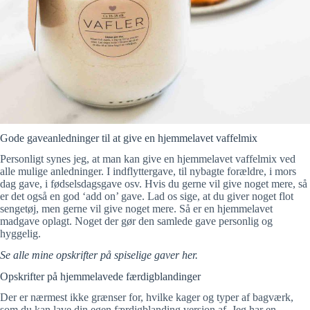
Gode gaveanledninger til at give en hjemmelavet vaffelmix
Personligt synes jeg, at man kan give en hjemmelavet vaffelmix ved
alle mulige anledninger. I indflyttergave, til nybagte forældre, i mors
dag gave, i fødselsdagsgave osv. Hvis du gerne vil give noget mere, så
er det også en god ‘add on’ gave. Lad os sige, at du giver noget flot
sengetøj, men gerne vil give noget mere. Så er en hjemmelavet
madgave oplagt. Noget der gør den samlede gave personlig og
hyggelig.
Se alle mine opskrifter på spiselige gaver her.
Opskrifter på hjemmelavede færdigblandinger
Der er nærmest ikke grænser for, hvilke kager og typer af bagværk,
som du kan lave din egen færdigblanding version af. Jeg har en