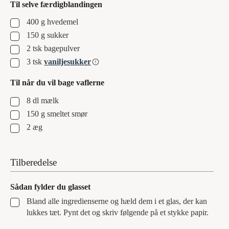
Til selve færdigblandingen
▢
400
g
hvedemel
▢
150
g
sukker
▢
2
tsk
bagepulver
▢
3
tsk
vaniljesukker
Til når du vil bage vaflerne
▢
8
dl
mælk
▢
150
g
smeltet smør
▢
2
æg
Tilberedelse
Sådan fylder du glasset
▢
Bland alle ingredienserne og hæld dem i et glas, der kan
lukkes tæt. Pynt det og skriv følgende på et stykke papir.