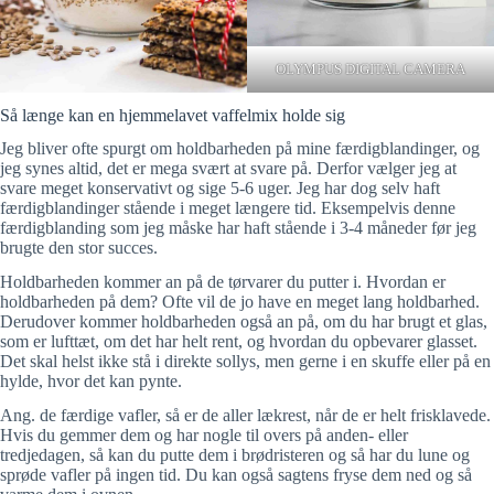
OLYMPUS DIGITAL CAMERA
Så længe kan en hjemmelavet vaffelmix holde sig
Jeg bliver ofte spurgt om holdbarheden på mine færdigblandinger, og
jeg synes altid, det er mega svært at svare på. Derfor vælger jeg at
svare meget konservativt og sige 5-6 uger. Jeg har dog selv haft
færdigblandinger stående i meget længere tid. Eksempelvis denne
færdigblanding som jeg måske har haft stående i 3-4 måneder før jeg
brugte den stor succes.
Holdbarheden kommer an på de tørvarer du putter i. Hvordan er
holdbarheden på dem? Ofte vil de jo have en meget lang holdbarhed.
Derudover kommer holdbarheden også an på, om du har brugt et glas,
som er lufttæt, om det har helt rent, og hvordan du opbevarer glasset.
Det skal helst ikke stå i direkte sollys, men gerne i en skuffe eller på en
hylde, hvor det kan pynte.
Ang. de færdige vafler, så er de aller lækrest, når de er helt frisklavede.
Hvis du gemmer dem og har nogle til overs på anden- eller
tredjedagen, så kan du putte dem i brødristeren og så har du lune og
sprøde vafler på ingen tid. Du kan også sagtens fryse dem ned og så