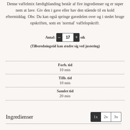
Denne vaffelmix færdigblanding består af fire ingredienser og er super
nem at lave. Giv den i gave eller hav den stående til en kold
eftermiddag. Obs: Du kan også springe gavedelen over og i stedet bruge
opskriften, som en 'normal' vaffelopskrift.
–
+
Antal:
stk
(Tilberedningstid kan ændre sig ved justering)
Forb. tid
minutter
10
min
Tilb. tid
minutter
10
min
Samlet tid
minutter
20
min
Ingredienser
1x
2x
3x