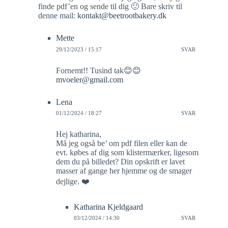
finde pdf’en og sende til dig 🙂 Bare skriv til
denne mail:
kontakt@beetrootbakery.dk
Mette
29/12/2023 / 15:17
SVAR
Fornemt!! Tusind tak😊😊
mvoeler@gmail.com
Lena
01/12/2024 / 18:27
SVAR
Hej katharina,
Må jeg også be’ om pdf filen eller kan de
evt. købes af dig som klistermærker, ligesom
dem du på billedet? Din opskrift er lavet
masser af gange her hjemme og de smager
dejlige. ❤️
Katharina Kjeldgaard
03/12/2024 / 14:30
SVAR