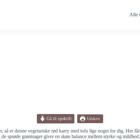
Alle 
Gå til opskrift
Udskriv
r, så er denne vegetariske rød karry med tofu lige noget for dig. Her 
e sprøde grøntsager giver en skøn balance mellem styrke og mildhed. Og