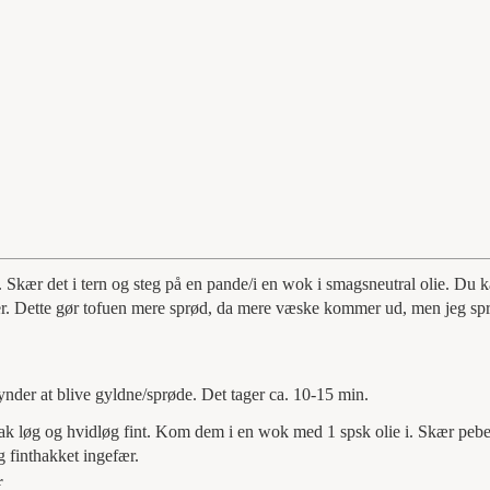
. Skær det i tern og steg på en pande/i en wok i smagsneutral olie. Du k
tter. Dette gør tofuen mere sprød, da mere væske kommer ud, men jeg spr
nder at blive gyldne/sprøde. Det tager ca. 10-15 min.
ak løg og hvidløg fint. Kom dem i en wok med 1 spsk olie i. Skær pebe
og finthakket ingefær.
r