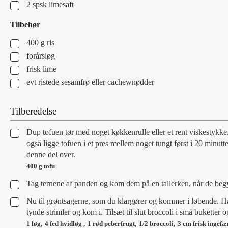
▢
2
spsk
limesaft
Tilbehør
▢
400
g
ris
▢
forårsløg
▢
frisk lime
▢
evt ristede sesamfrø eller cachewnødder
Tilberedelse
▢
Dup tofuen tør med noget køkkenrulle eller et rent viskestykke
også ligge tofuen i et pres mellem noget tungt først i 20 minu
denne del over.
400 g tofu
▢
Tag ternene af panden og kom dem på en tallerken, når de begy
▢
Nu til grøntsagerne, som du klargører og kommer i løbende. H
tynde strimler og kom i. Tilsæt til slut broccoli i små buketter 
1 løg,
4 fed hvidløg ,
1 rød peberfrugt,
1/2 broccoli,
3 cm frisk ingefæ