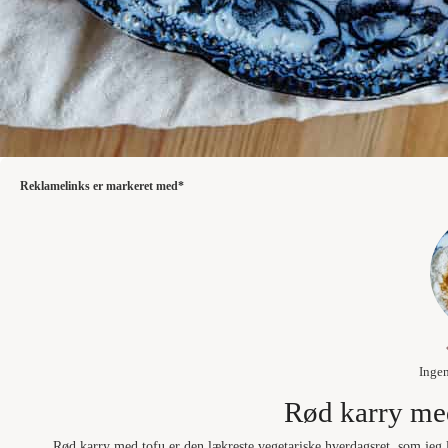
Reklamelinks er markeret med*
Inge
Rød karry me
Rød karry med tofu er den lækreste vegetariske hverdagsret, som jeg l