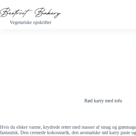
Fortsæt
til
indhold
Vegetariske opskrifter
Rød karry med tofu
Hvis du elsker varme, krydrede retter med masser af smag og grøntsage
fantastisk. Den cremede kokosmælk, den aromatiske rød karry paste og d