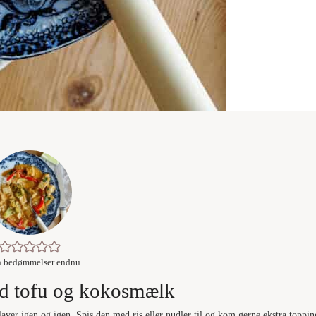
n bedømmelser endnu
d tofu og kokosmælk
aver igen og igen. Spis den med ris eller nudler til og kom gerne ekstra toppin