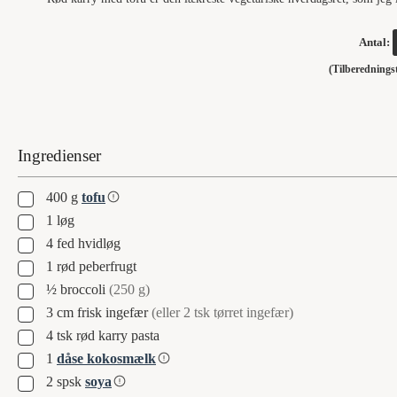
Antal:
(Tilberedning
Ingredienser
▢
400
g
tofu
▢
1
løg
▢
4
fed
hvidløg
▢
1
rød peberfrugt
▢
½
broccoli
(250 g)
▢
3
cm
frisk ingefær
(eller 2 tsk tørret ingefær)
▢
4
tsk
rød karry pasta
▢
1
dåse kokosmælk
▢
2
spsk
soya