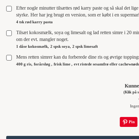
▢
Efter nogle minutter tilsættes rød karry paste og så skal det li
styrke. Her har jeg brugt en version, som er købt i en supermark
4 tsk rød karry pasta
▢
Tilsæt kokosmælk, soya og limesalt og lad retten simre i 20 min
om der evt. mangler noget.
1 dåse kokosmælk,
2 spsk soya,
2 spsk limesaft
▢
Mens retten simrer kan du forberede dine ris og øvrige topping
400 g ris,
forårsløg ,
frisk lime ,
evt ristede sesamfrø eller cachewnød
Kunne 
(Klik p
Inge
Pin