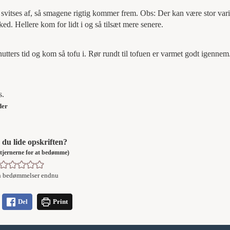
ge svitses af, så smagene rigtig kommer frem. Obs: Der kan være stor var
ed. Hellere kom for lidt i og så tilsæt mere senere.
utters tid og kom så tofu i. Rør rundt til tofuen er varmet godt igennem
s.
der
du lide opskriften?
å stjernerne for at bedømme)
n bedømmelser endnu
Del
Print