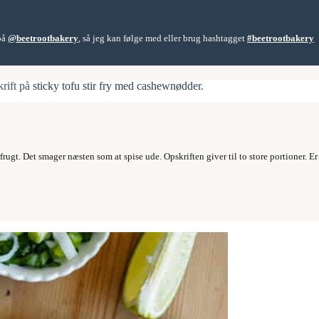
 på
@beetrootbakery
, så jeg kan følge med eller brug hashtagget
#beetrootbakery
krift på
sticky tofu stir fry med cashewnødder
.
rugt. Det smager næsten som at spise ude. Opskriften giver til to store portioner. Er 