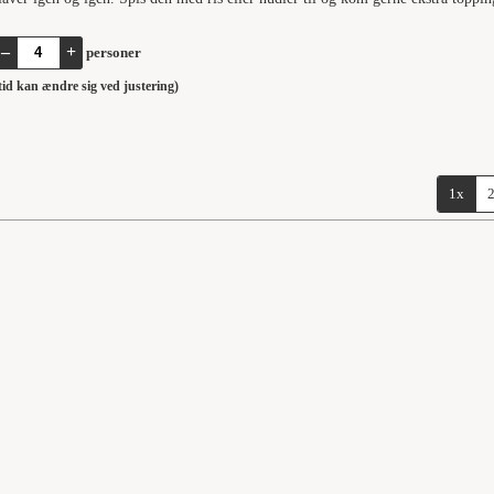
–
+
personer
stid kan ændre sig ved justering)
1x