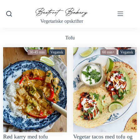
Vegetariske opskrifter
Tofu
30-45 min
Vegansk
60 min+
Vegansk
Rød karry med tofu
Vegetar tacos med tofu og