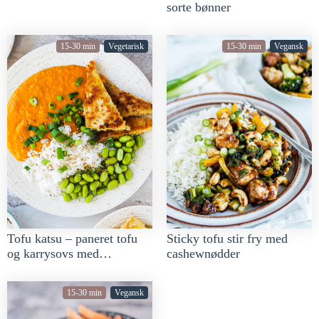
sorte bønner
15-30 min
Vegetarisk
15-30 min
Vegansk
Tofu katsu – paneret tofu
Sticky tofu stir fry med
og karrysovs med
cashewnødder
grøntsager
15-30 min
Vegansk