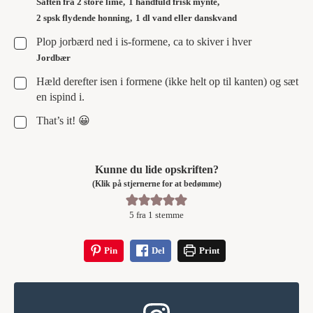
Saften fra 2 store lime,
1 håndfuld frisk mynte,
2 spsk flydende honning,
1 dl vand eller danskvand
▢
Plop jorbærd ned i is-formene, ca to skiver i hver
Jordbær
▢
Hæld derefter isen i formene (ikke helt op til kanten) og sæt
en ispind i.
▢
That’s it! 😀
Kunne du lide opskriften?
(Klik på stjernerne for at bedømme)
5
fra 1 stemme
Pin
Del
Print