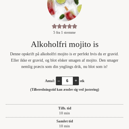
5
fra 1 stemme
Alkoholfri mojito is
Denne opskrift på alkoholfri mojito is er perfekt hvis du er gravid.
Eller ikke er gravid, og blot elsker smagen af mojito. Den smager
nemlig præcis som din ynglings drik, nu blot som is!
–
+
Antal:
stk
(Tilberedningstid kan ændre sig ved justering)
Tilb. tid
minutter
10
min
Samlet tid
minutter
10
min