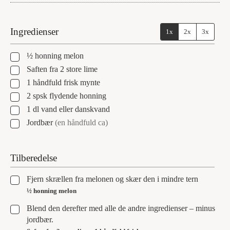
Ingredienser
1x
2x
3x
▢
½
honning melon
▢
Saften fra 2 store lime
▢
1
håndfuld
frisk mynte
▢
2
spsk
flydende honning
▢
1
dl
vand eller danskvand
▢
Jordbær
(en håndfuld ca)
Tilberedelse
▢
Fjern skrællen fra melonen og skær den i mindre tern
½ honning melon
▢
Blend den derefter med alle de andre ingredienser – minus
jordbær.