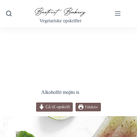
Fortsæt
til
indhold
Vegetariske opskrifter
Alkoholfri mojito is
Gå til opskrift
Udskriv