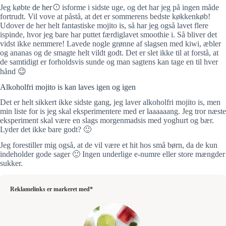
Jeg købte
de her
isforme i sidste uge, og det har jeg på ingen måde
fortrudt. Vil vove at påstå, at det er sommerens bedste køkkenkøb!
Udover de her helt fantastiske mojito is, så har jeg også lavet flere
ispinde, hvor jeg bare har puttet færdiglavet smoothie i. Så bliver det
vidst ikke nemmere! Lavede nogle grønne af slagsen med kiwi, æbler
og ananas og de smagte helt vildt godt. Det er slet ikke til at forstå, at
de samtidigt er forholdsvis sunde og man sagtens kan tage en til hver
hånd 😉
Alkoholfri mojito is kan laves igen og igen
Det er helt sikkert ikke sidste gang, jeg laver alkoholfri mojito is, men
min liste for is jeg skal eksperimentere med er laaaaaang. Jeg tror næste
eksperiment skal være en slags morgenmadsis med yoghurt og bær.
Lyder det ikke bare godt? 🙂
Jeg forestiller mig også, at de vil være et hit hos små børn, da de kun
indeholder gode sager 🙂 Ingen underlige e-numre eller store mængder
sukker.
Reklamelinks er markeret med*