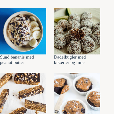
Sund bananis med
Dadelkugler med
peanut butter
kikærter og lime