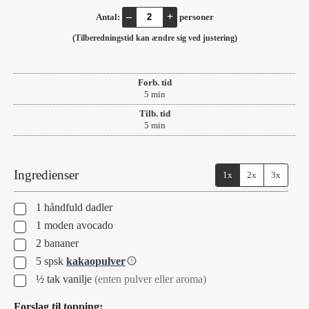
–
+
Antal:
personer
(Tilberedningstid kan ændre sig ved justering)
Forb. tid
minutter
5
min
Tilb. tid
minutter
5
min
Ingredienser
1x
2x
3x
▢
1
håndfuld
dadler
▢
1
moden avocado
▢
2
bananer
▢
5
spsk
kakaopulver
▢
½
tak
vanilje
(enten pulver eller aroma)
Forslag til topping: