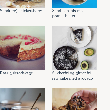
Sund(ere) snickersbarer
Sund bananis med
peanut butter
Raw gulerodskage
Sukkerfri og glutenfri
raw cake med avocado