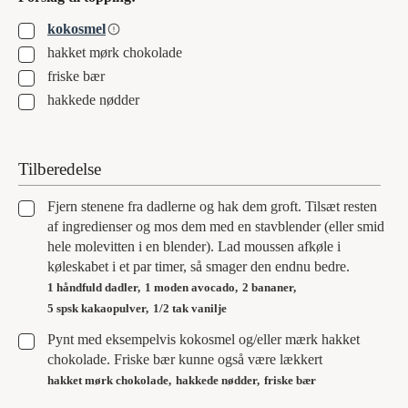
▢
kokosmel
▢
hakket mørk chokolade
▢
friske bær
▢
hakkede nødder
Tilberedelse
▢
Fjern stenene fra dadlerne og hak dem groft. Tilsæt resten
af ingredienser og mos dem med en stavblender (eller smid
hele molevitten i en blender). Lad moussen afkøle i
køleskabet i et par timer, så smager den endnu bedre.
1 håndfuld dadler,
1 moden avocado,
2 bananer,
5 spsk kakaopulver,
1/2 tak vanilje
▢
Pynt med eksempelvis kokosmel og/eller mærk hakket
chokolade. Friske bær kunne også være lækkert
hakket mørk chokolade,
hakkede nødder,
friske bær