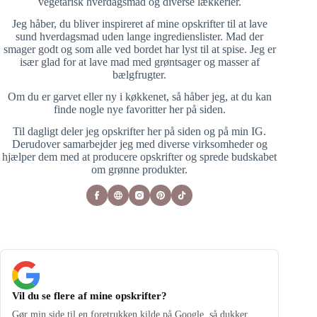
vegetarisk hverdagsmad og diverse lækkerier.
Jeg håber, du bliver inspireret af mine opskrifter til at lave
sund hverdagsmad uden lange ingredienslister. Mad der
smager godt og som alle ved bordet har lyst til at spise. Jeg er
især glad for at lave mad med grøntsager og masser af
bælgfrugter.
Om du er garvet eller ny i køkkenet, så håber jeg, at du kan
finde nogle nye favoritter her på siden.
Til dagligt deler jeg opskrifter her på siden og på min IG.
Derudover samarbejder jeg med diverse virksomheder og
hjælper dem med at producere opskrifter og sprede budskabet
om grønne produkter.
Vil du se flere af mine opskrifter?
Gør min side til en foretrukken kilde på Google, så dukker