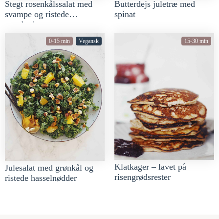
Stegt rosenkålssalat med
Butterdejs juletræ med
svampe og ristede
spinat
græskarkerner
0-15 min
Vegansk
15-30 min
Klatkager – lavet på
Julesalat med grønkål og
risengrødsrester
ristede hasselnødder