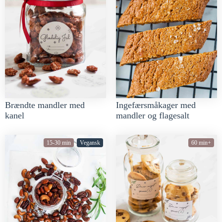
Brændte mandler med
Ingefærsmåkager med
kanel
mandler og flagesalt
15-30 min
Vegansk
60 min+