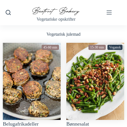
Vegetariske opskrifter
Vegetarisk julemad
45-60 min
15-30 min
Vegansk
Belugafrikadeller
Bønnesalat