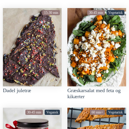
15-30 min
30-45 min
Vegetarisk
Dadel juletræ
Græskarsalat med feta og
kikærter
30-45 min
Vegansk
60 min+
Vegetarisk