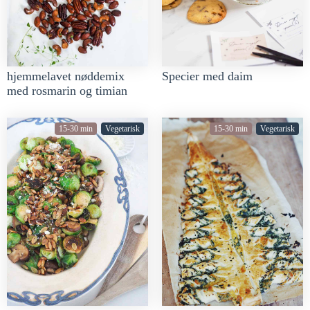
hjemmelavet nøddemix
Specier med daim
med rosmarin og timian
15-30 min
Vegetarisk
15-30 min
Vegetarisk