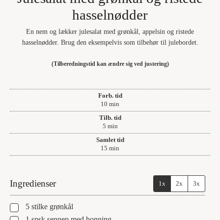
hasselnødder
En nem og lækker julesalat med grønkål, appelsin og ristede
hasselnødder. Brug den eksempelvis som tilbehør til julebordet.
(Tilberedningstid kan ændre sig ved justering)
Forb. tid
minutter
10
min
Tilb. tid
minutter
5
min
Samlet tid
minutter
15
min
Ingredienser
1x
2x
3x
▢
5
stilke grønkål
▢
1
spsk
sennep med honning