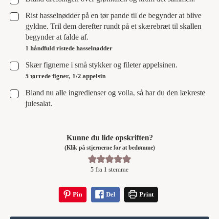
▢
Rist hasselnødder på en tør pande til de begynder at blive
gyldne. Tril dem derefter rundt på et skærebræt til skallen
begynder at falde af.
1 håndfuld ristede hasselnødder
▢
Skær fignerne i små stykker og fileter appelsinen.
5 tørrede figner,
1/2 appelsin
▢
Bland nu alle ingredienser og voila, så har du den lækreste
julesalat.
Kunne du lide opskriften?
(Klik på stjernerne for at bedømme)
5
fra 1 stemme
Pin
Del
Print