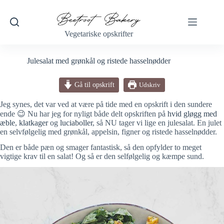
Fortsæt
til
indhold
Vegetariske opskrifter
Julesalat med grønkål og ristede hasselnødder
Gå til opskrift
Udskriv
Jeg synes, det var ved at være på tide med en opskrift i den sundere
ende 😉 Nu har jeg for nyligt både delt opskriften på
hvid gløgg med
æble
,
klatkager
og
luciaboller
, så NU tager vi lige en julesalat. En julet
en selvfølgelig med grønkål, appelsin, figner og ristede hasselnødder.
Den er både pæn og smager fantastisk, så den opfylder to meget
vigtige krav til en salat! Og så er den selfølgelig og kæmpe sund.