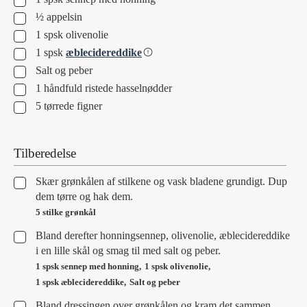
▢
½
appelsin
▢
1
spsk
olivenolie
▢
1
spsk
æblecidereddike
▢
Salt og peber
▢
1
håndfuld
ristede hasselnødder
▢
5
tørrede figner
Tilberedelse
▢
Skær grønkålen af stilkene og vask bladene grundigt. Dup
dem tørre og hak dem.
5 stilke grønkål
▢
Bland derefter honningsennep, olivenolie, æblecidereddike
i en lille skål og smag til med salt og peber.
1 spsk sennep med honning,
1 spsk olivenolie,
1 spsk æblecidereddike,
Salt og peber
▢
Bland dressingen over grønkålen og kram det sammen.