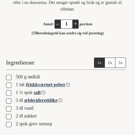
eller i en shawarma. Det smager sprødt og frisk og er genialt til
tilbehør.
–
+
Antal:
portion
(Tilberedningstid kan ændre sig ved justering)
Ingredienser
1x
2x
3x
▢
500
g
rødkål
▢
1
tsk
friskkværnet peber
▢
1 ½
spsk
salt
▢
3
dl
æblecidereddike
▢
3
dl
vand
▢
2
dl
sukker
▢
2
spsk
grov sennep