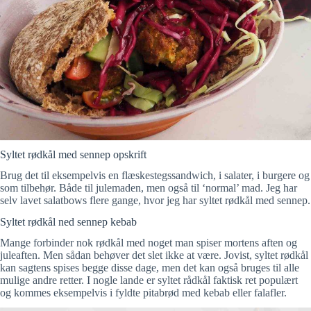
Syltet rødkål med sennep opskrift
Brug det til eksempelvis en flæskestegssandwich, i salater, i burgere og
som tilbehør. Både til julemaden, men også til ‘normal’ mad. Jeg har
selv lavet salatbows flere gange, hvor jeg har syltet rødkål med sennep.
Syltet rødkål ned sennep kebab
Mange forbinder nok rødkål med noget man spiser mortens aften og
juleaften. Men sådan behøver det slet ikke at være. Jovist, syltet rødkål
kan sagtens spises begge disse dage, men det kan også bruges til alle
mulige andre retter. I nogle lande er syltet rådkål faktisk ret populært
og kommes eksempelvis i fyldte pitabrød med kebab eller falafler.