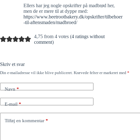
Ellers har jeg nogle opskrifter på madbrød her,
men de er mere til at dyppe med:
https://www.beetrootbakery.dk/opskrifter/tilbehoer
-til-aftensmaden/madbroed/
4,75 from 4 votes (
4 ratings without
comment
)
Skriv et svar
Din e-mailadresse vil ikke blive publiceret.
Krævede felter er markeret med
*
Navn
*
E-mail
*
Tilføj en kommentar
*