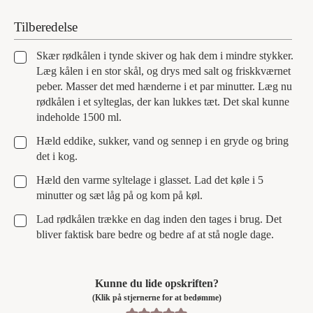
Tilberedelse
▢
Skær rødkålen i tynde skiver og hak dem i mindre stykker.
Læg kålen i en stor skål, og drys med salt og friskkværnet
peber. Masser det med hænderne i et par minutter. Læg nu
rødkålen i et sylteglas, der kan lukkes tæt. Det skal kunne
indeholde 1500 ml.
▢
Hæld eddike, sukker, vand og sennep i en gryde og bring
det i kog.
▢
Hæld den varme syltelage i glasset. Lad det køle i 5
minutter og sæt låg på og kom på køl.
▢
Lad rødkålen trække en dag inden den tages i brug. Det
bliver faktisk bare bedre og bedre af at stå nogle dage.
Kunne du lide opskriften?
(Klik på stjernerne for at bedømme)