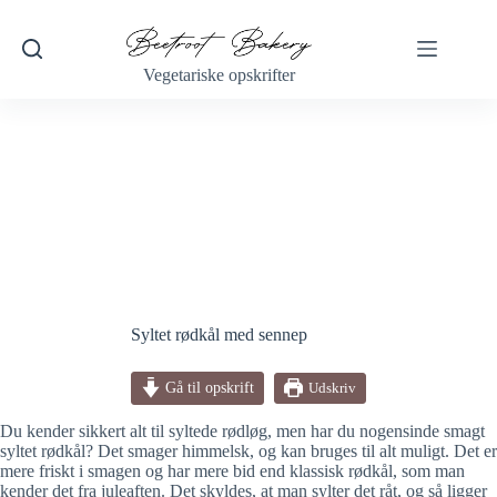
Fortsæt
til
indhold
Vegetariske opskrifter
Syltet rødkål med sennep
Gå til opskrift
Udskriv
Du kender sikkert alt til syltede rødløg, men har du nogensinde smagt
syltet rødkål? Det smager himmelsk, og kan bruges til alt muligt. Det er
mere friskt i smagen og har mere bid end klassisk rødkål, som man
kender det fra juleaften. Det skyldes, at man sylter det råt, og så ligger