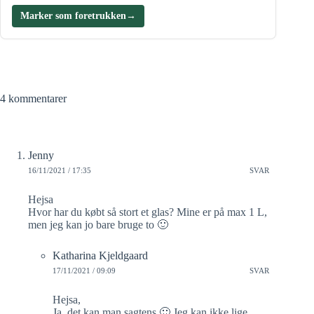
Marker som foretrukken
→
4 kommentarer
Jenny
16/11/2021 / 17:35
SVAR
Hejsa
Hvor har du købt så stort et glas? Mine er på max 1 L,
men jeg kan jo bare bruge to 🙂
Katharina Kjeldgaard
17/11/2021 / 09:09
SVAR
Hejsa,
Ja, det kan man sagtens 🙂 Jeg kan ikke lige