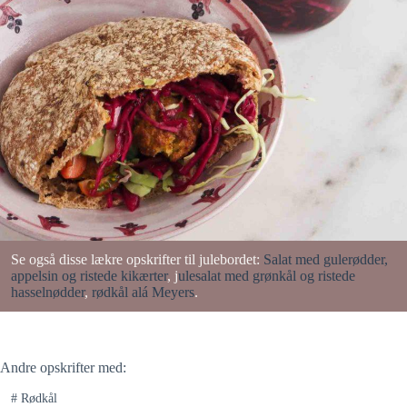
Se også disse lækre opskrifter til julebordet:
Salat med gulerødder,
appelsin og ristede kikærter
, j
ulesalat med grønkål og ristede
hasselnødder
,
rødkål alá Meyers
.
Andre opskrifter med:
#
Rødkål