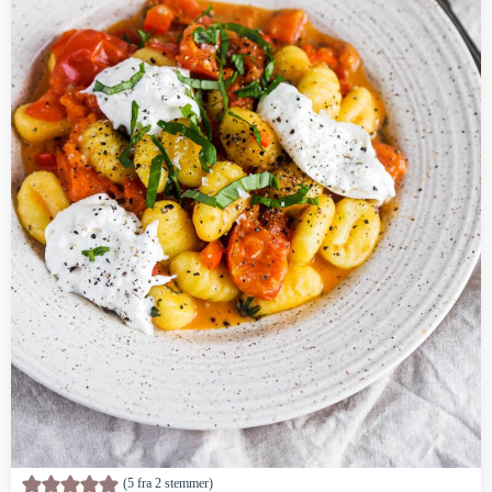
5
fra
2
stemmer