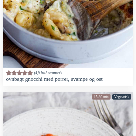
4,9
fra
8
stemmer
ovnbagt gnocchi med porrer, svampe og ost
15-30 min
Vegetarisk