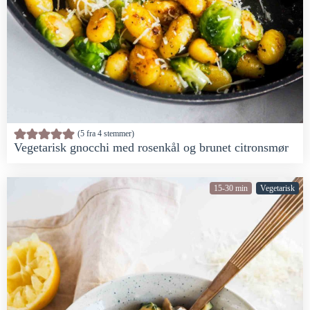
5
fra
4
stemmer
Vegetarisk gnocchi med rosenkål og brunet citronsmør
15-30 min
Vegetarisk