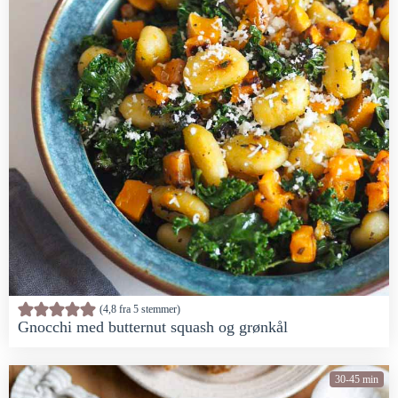
4,8
fra
5
stemmer
Gnocchi med butternut squash og grønkål
30-45 min