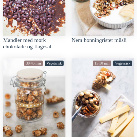
Mandler med mørk
Nem honningristet müsli
chokolade og flagesalt
30-45 min
Vegetarisk
15-30 min
Vegetarisk