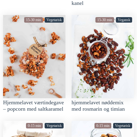
kanel
15-30 min
Vegetarisk
15-30 min
Vegansk
hjemmelavet nøddemix
Hjemmelavet værtindegave
med rosmarin og timian
– popcorn med saltkaramel
0-15 min
Vegetarisk
0-15 min
Vegetarisk