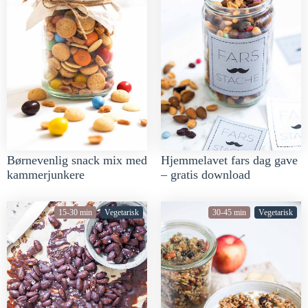
Børnevenlig snack mix med
Hjemmelavet fars dag gave
kammerjunkere
– gratis download
15-30 min
Vegetarisk
30-45 min
Vegetarisk