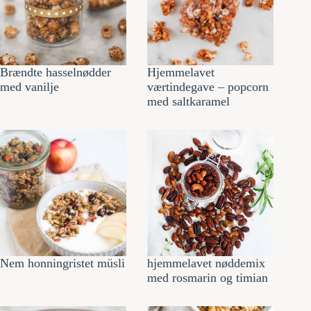
Brændte hasselnødder
Hjemmelavet
med vanilje
værtindegave – popcorn
med saltkaramel
Nem honningristet müsli
hjemmelavet nøddemix
med rosmarin og timian