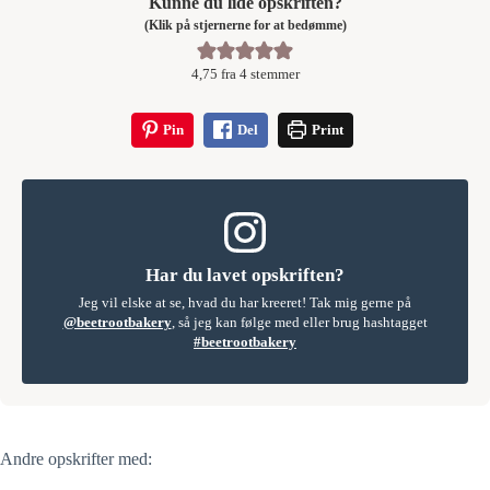
Kunne du lide opskriften?
(Klik på stjernerne for at bedømme)
4,75
fra
4
stemmer
Pin
Del
Print
Har du lavet opskriften?
Jeg vil elske at se, hvad du har kreeret! Tak mig gerne på
@beetrootbakery
, så jeg kan følge med eller brug hashtagget
#beetrootbakery
Andre opskrifter med: