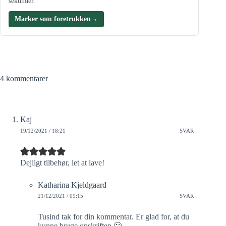
sekunder.
Marker som foretrukken
→
4 kommentarer
Kaj
19/12/2021 / 18:21
SVAR
Dejligt tilbehør, let at lave!
Katharina Kjeldgaard
21/12/2021 / 09:15
SVAR
Tusind tak for din kommentar. Er glad for, at du
kunne bruge opskriften 🙂