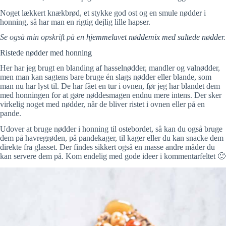
Noget lækkert knækbrød, et stykke god ost og en smule nødder i
honning, så har man en rigtig dejlig lille hapser.
Se også min opskrift på en
hjemmelavet nøddemix med saltede nødder
.
Ristede nødder med honning
Her har jeg brugt en blanding af hasselnødder, mandler og valnødder,
men man kan sagtens bare bruge én slags nødder eller blande, som
man nu har lyst til. De har fået en tur i ovnen, før jeg har blandet dem
med honningen for at gøre nøddesmagen endnu mere intens. Der sker
virkelig noget med nødder, når de bliver ristet i ovnen eller på en
pande.
Udover at bruge nødder i honning til ostebordet, så kan du også bruge
dem på havregrøden, på pandekager, til kager eller du kan snacke dem
direkte fra glasset. Der findes sikkert også en masse andre måder du
kan servere dem på. Kom endelig med gode ideer i kommentarfeltet 🙂