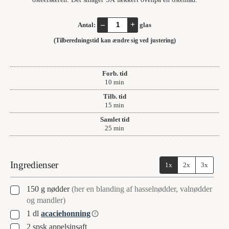
–
+
Antal:
glas
(Tilberedningstid kan ændre sig ved justering)
Forb. tid
minutter
10
min
Tilb. tid
minutter
15
min
Samlet tid
minutter
25
min
Ingredienser
1x
2x
3x
▢
150
g
nødder
(her en blanding af hasselnødder, valnødder
og mandler)
▢
1
dl
acaciehonning
▢
2
spsk
appelsinsaft