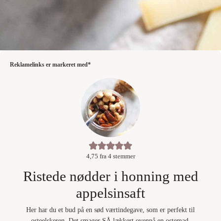
Reklamelinks er markeret med*
4,75
fra
4
stemmer
Ristede nødder i honning med
appelsinsaft
Her har du et bud på en sød værtindegave, som er perfekt til
osteelskeren. Det smager SÅ lækkert ovenpå en ostemad.