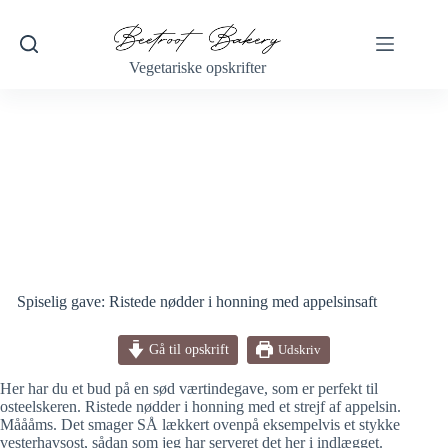
Fortsæt
til
indhold
Vegetariske opskrifter
Spiselig gave: Ristede nødder i honning med appelsinsaft
Gå til opskrift
Udskriv
Her har du et bud på en sød værtindegave, som er perfekt til
osteelskeren. Ristede nødder i honning med et strejf af appelsin.
Måååms. Det smager SÅ lækkert ovenpå eksempelvis et stykke
vesterhavsost, sådan som jeg har serveret det her i indlægget.