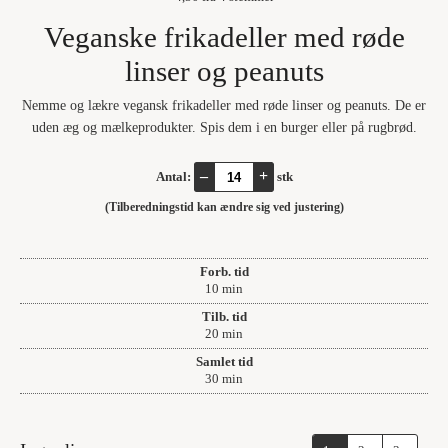
Veganske frikadeller med røde
linser og peanuts
Nemme og lækre vegansk frikadeller med røde linser og peanuts. De er
uden æg og mælkeprodukter. Spis dem i en burger eller på rugbrød.
–
+
Antal:
stk
(Tilberedningstid kan ændre sig ved justering)
Forb. tid
minutter
10
min
Tilb. tid
minutter
20
min
Samlet tid
minutter
30
min