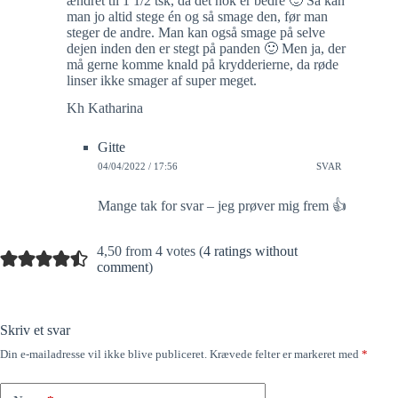
ændret til 1 1/2 tsk, da det nok er bedre 🙂 Så kan
man jo altid stege én og så smage den, før man
steger de andre. Man kan også smage på selve
dejen inden den er stegt på panden 🙂 Men ja, der
må gerne komme knald på krydderierne, da røde
linser ikke smager af super meget.
Kh Katharina
Gitte
04/04/2022 / 17:56
SVAR
Mange tak for svar – jeg prøver mig frem 👍
4,50 from 4 votes (
4 ratings without
comment
)
Skriv et svar
Din e-mailadresse vil ikke blive publiceret.
Krævede felter er markeret med
*