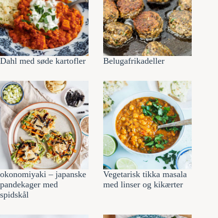
Dahl med søde kartofler
Belugafrikadeller
okonomiyaki – japanske
Vegetarisk tikka masala
pandekager med
med linser og kikærter
spidskål