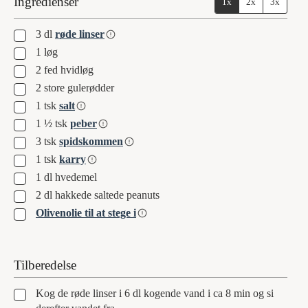
Ingredienser
1x
2x
3x
▢
3
dl
røde linser
▢
1
løg
▢
2
fed
hvidløg
▢
2
store gulerødder
▢
1
tsk
salt
▢
1 ½
tsk
peber
▢
3
tsk
spidskommen
▢
1
tsk
karry
▢
1
dl
hvedemel
▢
2
dl
hakkede saltede peanuts
▢
Olivenolie til at stege i
Tilberedelse
▢
Kog de røde linser i 6 dl kogende vand i ca 8 min og si