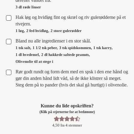
derefter vandet fra.
3 dl røde linser
▢
Hak løg og hvidløg fint og skræl og riv gulerødderne på et
rivejern.
1 løg,
2 fed hvidløg,
2 store gulerødder
▢
Bland nu alle ingredienser i en stor skål.
1 tsk salt,
1 1/2 tsk peber,
3 tsk spidskommen,
1 tsk karry,
1 dl hvedemel,
2 dl hakkede saltede peanuts,
Olivenolie til at stege i
▢
Rør godt rundt og form dem med en spsk i den ene hånd og
gør din anden hånd lidt våd, så de ikke klistrer så meget.
Steg dem på to pander (hvis det skal gå hurtigt) i olivenolie.
Kunne du lide opskriften?
(Klik på stjernerne for at bedømme)
4,50
fra
4
stemmer