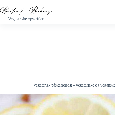
Fortsæt
til
indhold
Vegetariske opskrifter
Vegetarisk påskefrokost – vegetariske og veganske