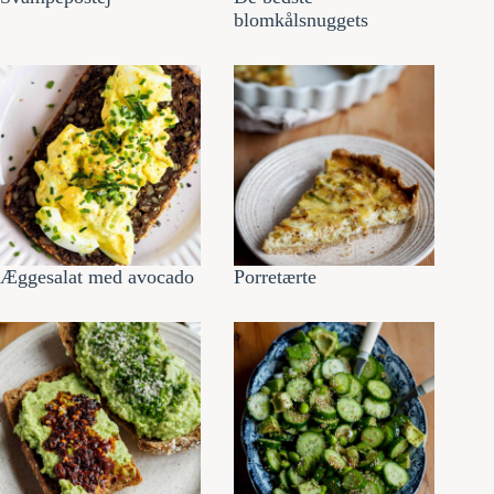
blomkålsnuggets
Æggesalat med avocado
Porretærte