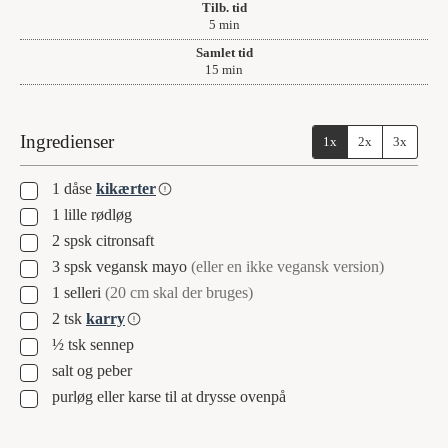
Tilb. tid
minutter
5
min
Samlet tid
minutter
15
min
Ingredienser
1x
2x
3x
▢
1
dåse
kikærter
▢
1
lille rødløg
▢
2
spsk
citronsaft
▢
3
spsk
vegansk mayo
(eller en ikke vegansk version)
▢
1
selleri
(20 cm skal der bruges)
▢
2
tsk
karry
▢
½
tsk
sennep
▢
salt og peber
▢
purløg eller karse til at drysse ovenpå