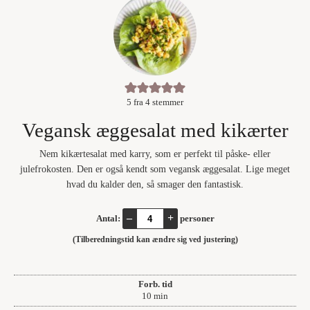
5
fra
4
stemmer
Vegansk æggesalat med kikærter
Nem kikærtesalat med karry, som er perfekt til påske- eller
julefrokosten. Den er også kendt som vegansk æggesalat. Lige meget
hvad du kalder den, så smager den fantastisk.
–
+
Antal:
personer
(Tilberedningstid kan ændre sig ved justering)
Forb. tid
minutter
10
min