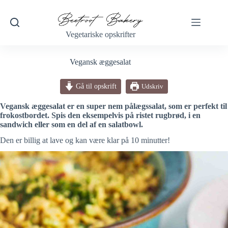
Fortsæt
til
indhold
Vegetariske opskrifter
Vegansk æggesalat
Gå til opskrift
Udskriv
Vegansk æggesalat er en super nem pålægssalat, som er perfekt til
frokostbordet. Spis den eksempelvis på ristet rugbrød, i en
sandwich eller som en del af en salatbowl.
Den er billig at lave og kan være klar på 10 minutter!