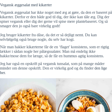
Vegansk æggesalat med kikærter
Vegansk æggesalat har ikke noget med æg at gøre, da den er baseret på
kikærter. Derfor er den både god til dig, der ikke kan tåle æg. Dig der
spiser vegansk eller dig der gerne vil spise mere plantebaseret. Og så
smager den jo også bare virkelig godt!
Jeg bruger kikærter fra dåse, da det er så dejligt nemt. Du kan
selvfølgelig også bruge nogle, du selv har kogt.
Når man hakker kikærterne får de en ‘flaget’ konsistens, som er rigtig
lækker i sådan nogle her pålægssalater. Man må endelig ikke
hakke/mose dem for længe, så de får en hummus agtig konsistens.
Jeg har også en opskrift på vegansk tunsalat, som på mange måder
minder om denne opskrift. Den er virkelig god og du finder
den lige
her
.