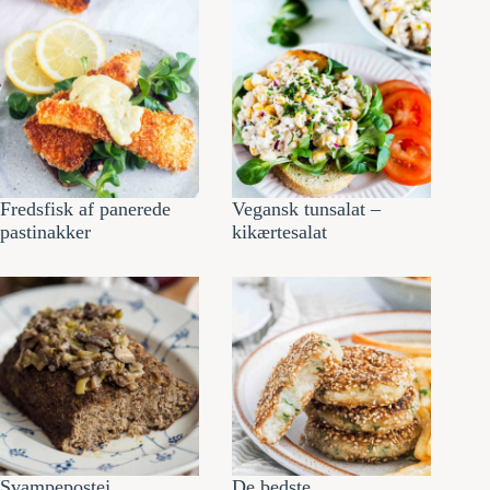
Fredsfisk af panerede
Vegansk tunsalat –
pastinakker
kikærtesalat
Svampepostej
De bedste