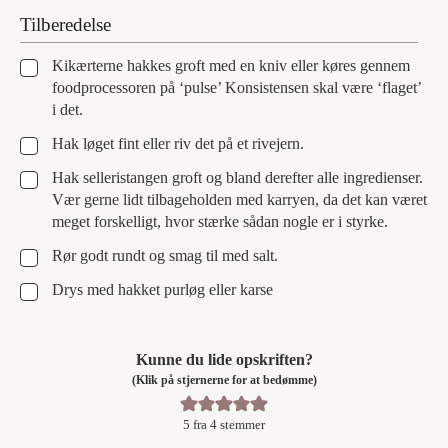
Tilberedelse
▢
Kikærterne hakkes groft med en kniv eller køres gennem
foodprocessoren på ‘pulse’ Konsistensen skal være ‘flaget’
i det.
▢
Hak løget fint eller riv det på et rivejern.
▢
Hak selleristangen groft og bland derefter alle ingredienser.
Vær gerne lidt tilbageholden med karryen, da det kan været
meget forskelligt, hvor stærke sådan nogle er i styrke.
▢
Rør godt rundt og smag til med salt.
▢
Drys med hakket purløg eller karse
Kunne du lide opskriften?
(Klik på stjernerne for at bedømme)
5
fra
4
stemmer