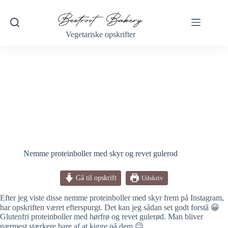
Fortsæt
til
indhold
Vegetariske opskrifter
Nemme proteinboller med skyr og revet gulerod
Gå til opskrift
Udskriv
Efter jeg viste disse nemme proteinboller med skyr frem på Instagram,
har opskriften været efterspurgt. Det kan jeg sådan set godt forstå 😀
Glutenfri proteinboller med hørfrø og revet gulerød. Man bliver
nærmest stærkere bare af at kigge på dem 😉