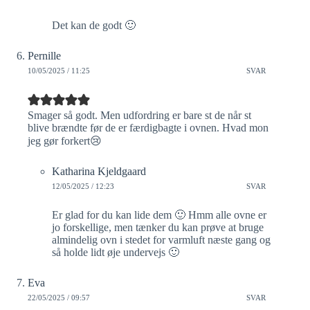
Det kan de godt 🙂
Pernille
10/05/2025 / 11:25
SVAR
Smager så godt. Men udfordring er bare st de når st
blive brændte før de er færdigbagte i ovnen. Hvad mon
jeg gør forkert😢
Katharina Kjeldgaard
12/05/2025 / 12:23
SVAR
Er glad for du kan lide dem 🙂 Hmm alle ovne er
jo forskellige, men tænker du kan prøve at bruge
almindelig ovn i stedet for varmluft næste gang og
så holde lidt øje undervejs 🙂
Eva
22/05/2025 / 09:57
SVAR