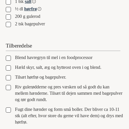
▢
1
tsk
salt
▢
½
dl
hørfrø
▢
200
g
gulerod
▢
2
tsk
bagepulver
Tilberedelse
▢
Blend havregryn til mel i en foodprocessor
▢
Hæld skyr, salt, æg og hytteost oven i og blend.
▢
Tilsæt hørfrø og bagepulver.
▢
Riv gulerødderne og pres væsken ud så godt du kan
mellem hænderne. Tilsæt til dejen sammen med bagepulver
og rør godt rundt.
▢
Fugt dine hænder og form små boller. Der bliver ca 10-11
stk (alt efter, hvor store du gerne vil have dem) og drys med
hørfrø.