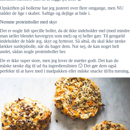
Opskriften på bollerne har jeg justeret over flere omgange, men NU
sidder de lige i skabet. Saftige og dejlige at bide i.
Nemme proteinboller med skyr
Det er nogle lidt specille boller, da de ikke indeholder mel (med mindre
man tæller blendet havregryn som mel) og ej heller gær. Til gengæld
indeholder de både æg, skyr og hytteost. Så altså, du skal ikke tænke
lækker surdejsbolle, når du bager dem. Næ nej, de kan noget helt
andet, sådan nogle proteinboller her.
De er ikke super store, men jeg lover de mætter godt. Det kan du
måske tænke dig til ud fra ingredienslisten 🙂 Det gør dem også
perfekte til at have med i madpakken eller måske snacke til/fra træning.