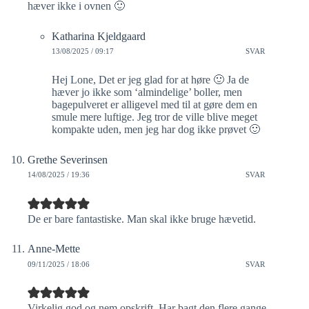
hæver ikke i ovnen 🙂
Katharina Kjeldgaard
13/08/2025 / 09:17
SVAR
Hej Lone, Det er jeg glad for at høre 🙂 Ja de
hæver jo ikke som ‘almindelige’ boller, men
bagepulveret er alligevel med til at gøre dem en
smule mere luftige. Jeg tror de ville blive meget
kompakte uden, men jeg har dog ikke prøvet 🙂
Grethe Severinsen
14/08/2025 / 19:36
SVAR
De er bare fantastiske. Man skal ikke bruge hævetid.
Anne-Mette
09/11/2025 / 18:06
SVAR
Virkelig god og nem opskrift. Har bagt den flere gange,