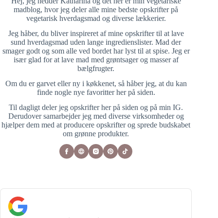
Hej, jeg hedder Katharina og det her er min vegetariske
madblog, hvor jeg deler alle mine bedste opskrifter på
vegetarisk hverdagsmad og diverse lækkerier.
Jeg håber, du bliver inspireret af mine opskrifter til at lave
sund hverdagsmad uden lange ingredienslister. Mad der
smager godt og som alle ved bordet har lyst til at spise. Jeg er
især glad for at lave mad med grøntsager og masser af
bælgfrugter.
Om du er garvet eller ny i køkkenet, så håber jeg, at du kan
finde nogle nye favoritter her på siden.
Til dagligt deler jeg opskrifter her på siden og på min IG.
Derudover samarbejder jeg med diverse virksomheder og
hjælper dem med at producere opskrifter og sprede budskabet
om grønne produkter.