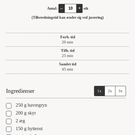
–
+
Antal:
stk
(Tilberedningstid kan ændre sig ved justering)
Forb. tid
minutter
20
min
Tilb. tid
minutter
25
min
Samlet tid
minutter
45
min
Ingredienser
1x
2x
3x
▢
250
g
havregryn
▢
200
g
skyr
▢
2
æg
▢
150
g
hytteost