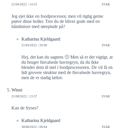
21/04/2022 / 14:31
SVAR
Jeg ejer ikke en foodprocessor, men vil rigtig gerne
prøve disse boller. Tror du de bliver gode med en
håndmixer med rørepinde på?
Katharina Kjeldgaard
21/04/2022 / 20:00
SVAR
Hej, det kan du sagtens 🙂 Men så er det vigtigt, at
du bruger finvalsede havregryn, da du ikke
blender dem til mel i foodprocessoren. De vil få en
lidt grovere struktur med de finvalsede havregryn,
men de er stadig lækre.
Winni
21/08/2022 / 13:37
SVAR
Kan de fryses?
Katharina Kjeldgaard
30/08/2022 / 09:04
SVAR