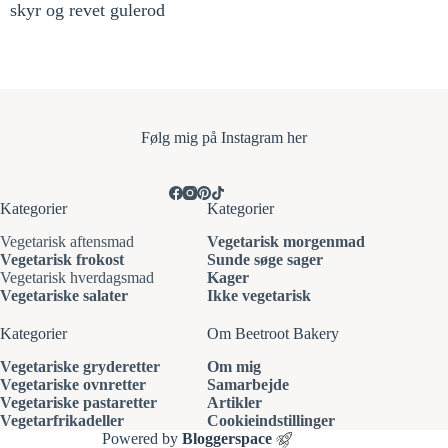
skyr og revet gulerod
Følg mi
g på Instagram her
Kategorier
Kategorier
Vegetarisk aftensmad
Vegetarisk morgenmad
Vegetarisk frokost
Sunde søge sager
Vegetarisk hverdagsmad
Kager
Vegetariske salater
Ikke vegetarisk
Kategorier
Om Beetroot Bakery
Vegetariske gryderetter
Om mig
Vegetariske ovnretter
Samarbejde
Vegetariske pastaretter
Artikler
Vegetarfrikadeller
Cookieindstillinger
Powered by
Bloggerspace