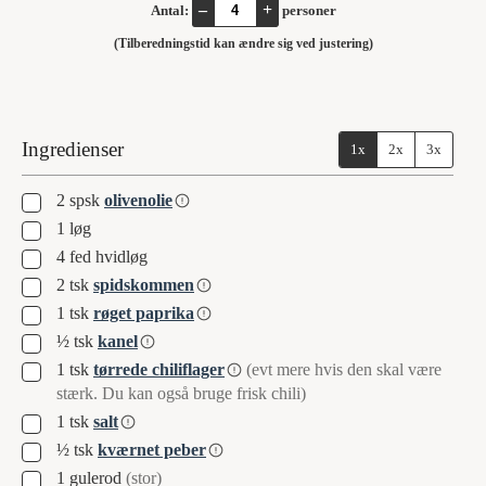
–
+
Antal:
personer
(Tilberedningstid kan ændre sig ved justering)
Ingredienser
1x
2x
3x
▢
2
spsk
olivenolie
▢
1
løg
▢
4
fed
hvidløg
▢
2
tsk
spidskommen
▢
1
tsk
røget paprika
▢
½
tsk
kanel
▢
1
tsk
tørrede chiliflager
(evt mere hvis den skal være
stærk. Du kan også bruge frisk chili)
▢
1
tsk
salt
▢
½
tsk
kværnet peber
▢
1
gulerod
(stor)