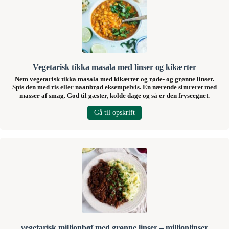
Vegetarisk tikka masala med linser og kikærter
Nem vegetarisk tikka masala med kikærter og røde- og grønne linser.
Spis den med ris eller naanbrød eksempelvis. En nærende simreret med
masser af smag. God til gæster, kolde dage og så er den fryseegnet.
Gå til opskrift
vegetarisk millionbøf med grønne linser – millionlinser