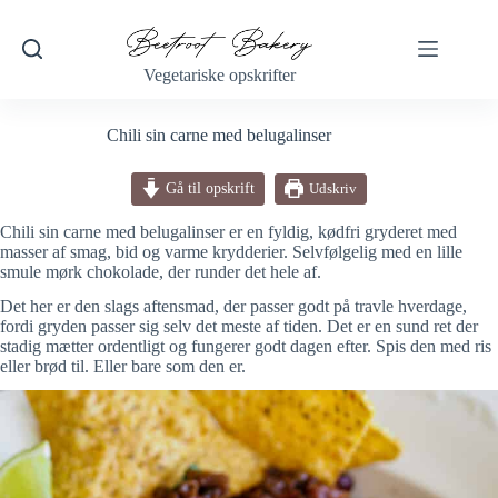
Fortsæt
til
indhold
Vegetariske opskrifter
Chili sin carne med belugalinser
Gå til opskrift
Udskriv
Chili sin carne med belugalinser er en fyldig, kødfri gryderet med
masser af smag, bid og varme krydderier. Selvfølgelig med en lille
smule mørk chokolade, der runder det hele af.
Det her er den slags aftensmad, der passer godt på travle hverdage,
fordi gryden passer sig selv det meste af tiden. Det er en sund ret der
stadig mætter ordentligt og fungerer godt dagen efter. Spis den med ris
eller brød til. Eller bare som den er.