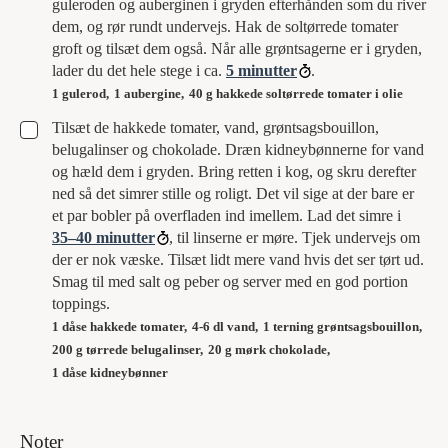
guleroden og auberginen i gryden efterhånden som du river
dem, og rør rundt undervejs. Hak de soltørrede tomater
groft og tilsæt dem også. Når alle grøntsagerne er i gryden,
lader du det hele stege i ca.
5 minutter
.
1 gulerod,
1 aubergine,
40 g hakkede soltørrede tomater i olie
▢
Tilsæt de hakkede tomater, vand, grøntsagsbouillon,
belugalinser og chokolade. Dræn kidneybønnerne for vand
og hæld dem i gryden. Bring retten i kog, og skru derefter
ned så det simrer stille og roligt. Det vil sige at der bare er
et par bobler på overfladen ind imellem. Lad det simre i
35–40 minutter
, til linserne er møre. Tjek undervejs om
der er nok væske. Tilsæt lidt mere vand hvis det ser tørt ud.
Smag til med salt og peber og server med en god portion
toppings.
1 dåse hakkede tomater,
4-6 dl vand,
1 terning grøntsagsbouillon,
200 g tørrede belugalinser,
20 g mørk chokolade,
1 dåse kidneybønner
Noter