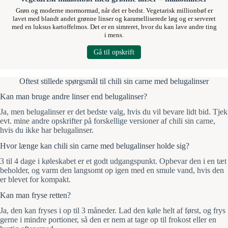
Grøn og moderne mormormad, når det er bedst. Vegetarisk millionbøf er
lavet med blandt andet grønne linser og karamelliserede løg og er serveret
med en luksus kartoffelmos. Det er en simreret, hvor du kan lave andre ting
i mens.
Gå til opskrift
Oftest stillede spørgsmål til chili sin carne med belugalinser
Kan man bruge andre linser end belugalinser?
Ja, men belugalinser er det bedste valg, hvis du vil bevare lidt bid. Tjek
evt. mine andre opskrifter på forskellige versioner af chili sin carne,
hvis du ikke har belugalinser.
Hvor længe kan chili sin carne med belugalinser holde sig?
3 til 4 dage i køleskabet er et godt udgangspunkt. Opbevar den i en tæt
beholder, og varm den langsomt op igen med en smule vand, hvis den
er blevet for kompakt.
Kan man fryse retten?
Ja, den kan fryses i op til 3 måneder. Lad den køle helt af først, og frys
gerne i mindre portioner, så den er nem at tage op til frokost eller en