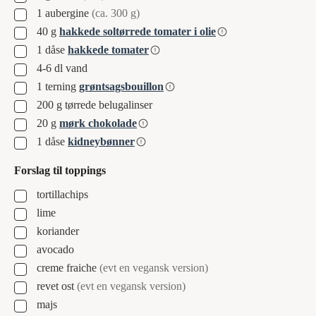
▢
1
aubergine
(ca. 300 g)
▢
40
g
hakkede soltørrede tomater i olie
▢
1
dåse
hakkede tomater
▢
4-6
dl
vand
▢
1
terning
grøntsagsbouillon
▢
200
g
tørrede belugalinser
▢
20
g
mørk chokolade
▢
1
dåse
kidneybønner
Forslag til toppings
▢
tortillachips
▢
lime
▢
koriander
▢
avocado
▢
creme fraiche
(evt en vegansk version)
▢
revet ost
(evt en vegansk version)
▢
majs