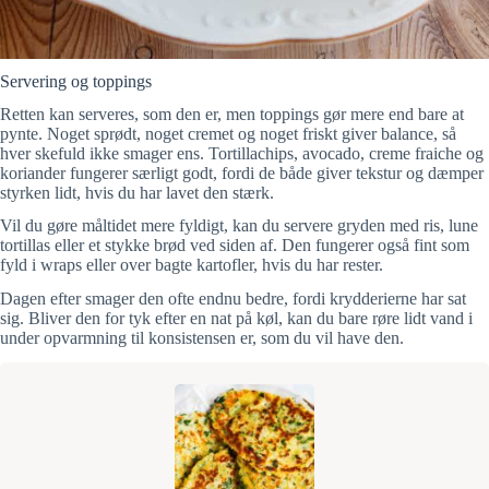
Servering og toppings
Retten kan serveres, som den er, men toppings gør mere end bare at
pynte. Noget sprødt, noget cremet og noget friskt giver balance, så
hver skefuld ikke smager ens. Tortillachips, avocado, creme fraiche og
koriander fungerer særligt godt, fordi de både giver tekstur og dæmper
styrken lidt, hvis du har lavet den stærk.
Vil du gøre måltidet mere fyldigt, kan du servere gryden med ris, lune
tortillas eller et stykke brød ved siden af. Den fungerer også fint som
fyld i wraps eller over bagte kartofler, hvis du har rester.
Dagen efter smager den ofte endnu bedre, fordi krydderierne har sat
sig. Bliver den for tyk efter en nat på køl, kan du bare røre lidt vand i
under opvarmning til konsistensen er, som du vil have den.