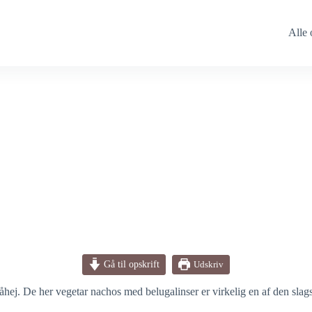
Alle 
Gå til opskrift
Udskriv
tåhej. De her vegetar nachos med belugalinser er virkelig en af den slag