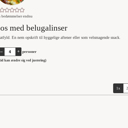
n bedømmelser endnu
os med belugalinser
tfyld. En nem opskrift til hyggelige aftener eller som velsmagende snack.
–
+
personer
stid kan ændre sig ved justering)
1x