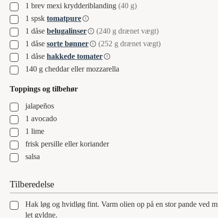
▢
1
brev
mexi krydderiblanding
(40 g)
▢
1
spsk
tomatpure
▢
1
dåse
belugalinser
(240 g drænet vægt)
▢
1
dåse
sorte bønner
(252 g drænet vægt)
▢
1
dåse
hakkede tomater
▢
140
g
cheddar eller mozzarella
Toppings og tilbehør
▢
jalapeños
▢
1
avocado
▢
1
lime
▢
frisk persille eller koriander
▢
salsa
Tilberedelse
▢
Hak løg og hvidløg fint. Varm olien op på en stor pande ved m
let gyldne.