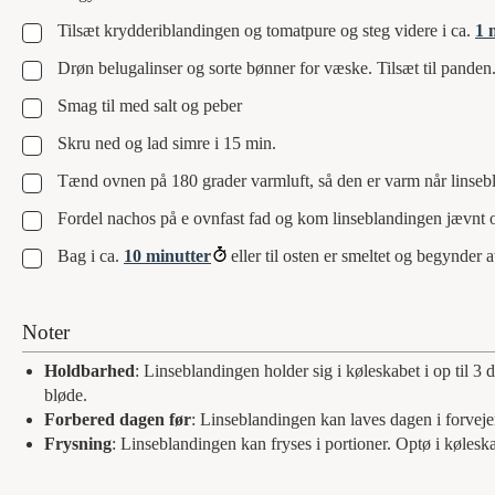
▢
Tilsæt krydderiblandingen og tomatpure og steg videre i ca.
1 
▢
Drøn belugalinser og sorte bønner for væske. Tilsæt til panden
▢
Smag til med salt og peber
▢
Skru ned og lad simre i 15 min.
▢
Tænd ovnen på 180 grader varmluft, så den er varm når linsebl
▢
Fordel nachos på e ovnfast fad og kom linseblandingen jævnt ov
▢
Bag i ca.
10 minutter
eller til osten er smeltet og begynder a
Noter
Holdbarhed
: Linseblandingen holder sig i køleskabet i op til 3 
bløde.
Forbered dagen før
: Linseblandingen kan laves dagen i forvej
Frysning
: Linseblandingen kan fryses i portioner. Optø i køles