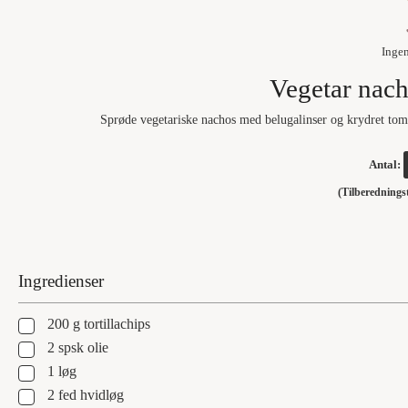
Inge
Vegetar nach
Sprøde vegetariske nachos med belugalinser og krydret toma
Antal:
(Tilberedning
Ingredienser
▢
200
g
tortillachips
▢
2
spsk
olie
▢
1
løg
▢
2
fed
hvidløg