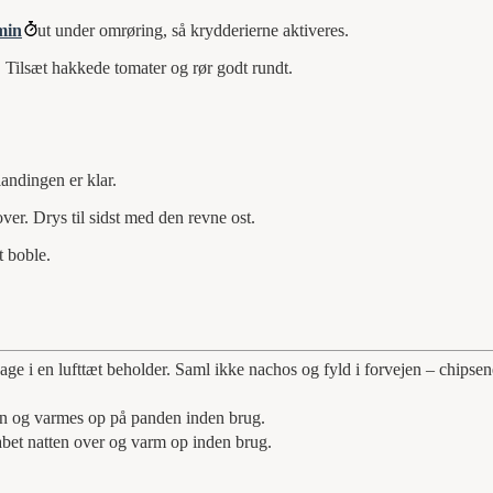
min
ut under omrøring, så krydderierne aktiveres.
. Tilsæt hakkede tomater og rør godt rundt.
andingen er klar.
er. Drys til sidst med den revne ost.
t boble.
dage i en lufttæt beholder. Saml ikke nachos og fyld i forvejen – chipsen
en og varmes op på panden inden brug.
kabet natten over og varm op inden brug.