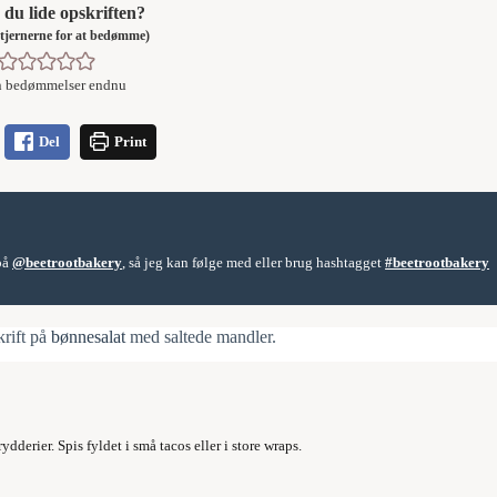
du lide opskriften?
å stjernerne for at bedømme)
n bedømmelser endnu
Del
Print
 på
@beetrootbakery
, så jeg kan følge med eller brug hashtagget
#beetrootbakery
krift på
bønnesalat
med saltede mandler.
derier. Spis fyldet i små tacos eller i store wraps.