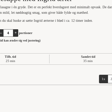
 lasagne i én gryde. Det er en perfekt hverdagsret med minimalt opvask. De da
 en mild, let nøddeagtig smag, som giver både fylde og mæthed.
n du skal huske at sætte Ingrid ærterne i blød i ca. 12 timer inden.
–
+
portioner
stid kan ændre sig ved justering)
Tilb. tid
Samlet tid
minutter
minutter
25
min
35
min
1x