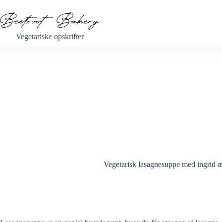
Fortsæt
til
indhold
Vegetariske opskrifter
Vegetarisk lasagnesuppe med ingrid æ