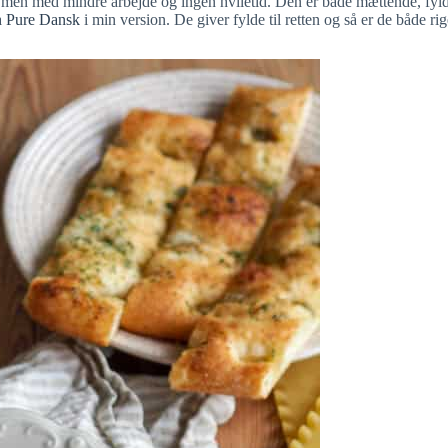
 men med mindre arbejde og ingen hviletid. Den er både mættende, fyldi
a
Pure Dansk
i min version. De giver fylde til retten og så er de både r