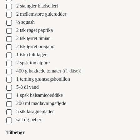
▢
2
stængler
bladselleri
▢
2
mellemstore gulerødder
▢
½
squash
▢
2
tsk
røget paprika
▢
2
tsk
tørret timian
▢
2
tsk
tørret oregano
▢
1
tsk
chiliflager
▢
2
spsk
tomatpure
▢
400
g
hakkede tomater
((1 dåse))
▢
1
terning
grøntsagsbouillon
▢
5-8
dl
vand
▢
1
spsk
balsamicoeddike
▢
200
ml
madlavningsfløde
▢
5
stk
lasagneplader
▢
salt og peber
Tilbehør