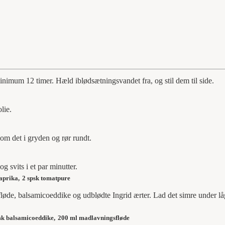
minimum 12 timer. Hæld iblødsætningsvandet fra, og stil dem til side.
lie.
kom det i gryden og rør rundt.
g svits i et par minutter.
paprika,
2 spsk tomatpure
løde, balsamicoeddike og udblødte Ingrid ærter. Lad det simre under lå
sk balsamicoeddike,
200 ml madlavningsfløde