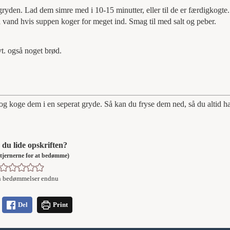
yden. Lad dem simre med i 10-15 minutter, eller til de er færdigkogte.
 vand hvis suppen koger for meget ind. Smag til med salt og peber.
vt. også noget brød.
d og koge dem i en seperat gryde. Så kan du fryse dem ned, så du altid 
du lide opskriften?
å stjernerne for at bedømme)
n bedømmelser endnu
Del
Print