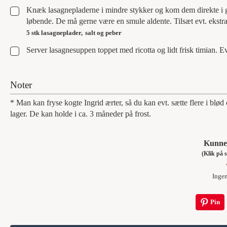
▢
Knæk lasagnepladerne i mindre stykker og kom dem direkte i gr
løbende. De må gerne være en smule aldente. Tilsæt evt. ekstra
5 stk lasagneplader,
salt og peber
▢
Server lasagnesuppen toppet med ricotta og lidt frisk timian. E
Noter
* Man kan fryse kogte Ingrid ærter, så du kan evt. sætte flere i blø
lager. De kan holde i ca. 3 måneder på frost.
Kunne 
(Klik p
Inge
Pin