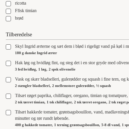
▢
ricotta
▢
Ffisk timian
▢
brød
Tilberedelse
▢
Skyl Ingrid ærterne og sæt dem i blød i rigeligt vand på køl i 
180 g danske Ingrid ærter
▢
Hak løg og hvidløg fint, og steg det i en stor gryde med oliveno
3 fed hvidløg,
1 løg,
2 spsk olivenolie
▢
Vask og skær bladselleri, gulerødder og squash i fine tern, og 
2 stængler bladselleri,
2 mellemstore gulerødder,
½ squash
▢
Tilsæt røget paprika, chiliflager, oregano, timian og tomatpure, o
2 tsk tørret timian,
1 tsk chiliflager,
2 tsk tørret oregano,
2 tsk røget 
▢
Tilsæt hakkede tomater, grøntsagsbouillon, vand, madlavningsf
minutter og rør rundt løbende.
400 g hakkede tomater,
1 terning grøntsagsbouillon,
5-8 dl vand,
1 sp