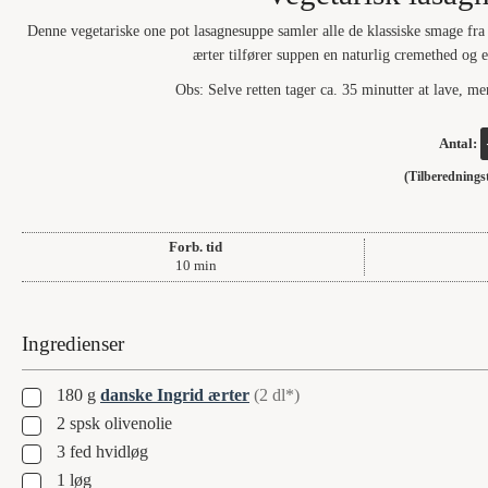
Denne vegetariske one pot lasagnesuppe samler alle de klassiske smage fra
ærter tilfører suppen en naturlig cremethed og
Obs: Selve retten tager ca. 35 minutter at lave, me
Antal:
(Tilberedning
Forb. tid
minutter
10
min
Ingredienser
▢
180
g
danske Ingrid ærter
(2 dl*)
▢
2
spsk
olivenolie
▢
3
fed
hvidløg
▢
1
løg