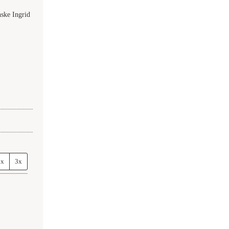
nske Ingrid
2x
3x