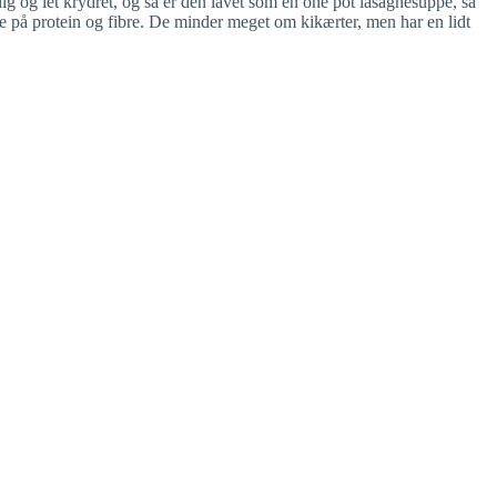
g og let krydret, og så er den lavet som en one pot lasagnesuppe, så
ige på protein og fibre. De minder meget om kikærter, men har en lidt