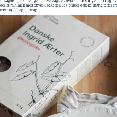
Lasagnesuppe er en genial hverdagsret, hvor du får smagen af lasagne,
der er minimalt med opvask bagefter. Jeg bruger danske Ingrid ærter fr
mere nøddeagtig smag.