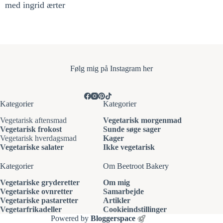
med ingrid ærter
Følg mi
g på Instagram her
Kategorier
Kategorier
Vegetarisk aftensmad
Vegetarisk morgenmad
Vegetarisk frokost
Sunde søge sager
Vegetarisk hverdagsmad
Kager
Vegetariske salater
Ikke vegetarisk
Kategorier
Om Beetroot Bakery
Vegetariske gryderetter
Om mig
Vegetariske ovnretter
Samarbejde
Vegetariske pastaretter
Artikler
Vegetarfrikadeller
Cookieindstillinger
Powered by
Bloggerspace