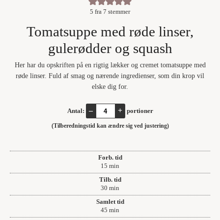
5
fra
7
stemmer
Tomatsuppe med røde linser,
gulerødder og squash
Her har du opskriften på en rigtig lækker og cremet tomatsuppe med
røde linser. Fuld af smag og nærende ingredienser, som din krop vil
elske dig for.
–
+
Antal:
portioner
(Tilberedningstid kan ændre sig ved justering)
Forb. tid
minutter
15
min
Tilb. tid
minutter
30
min
Samlet tid
minutter
45
min