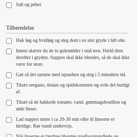
▢
Salt og peber
Tilberedelse
▢
Hak løg og hvidløg og steg dem i en stor gryde i lidt olie.
▢
Imens skærer du de to gulerødder i små tern. Hæld dem
derefter i gryden. Suppen skal ikke blendes, så de skal ikke
være for store.
▢
Gør så det samme med squashen og steg i 5 minutters tid.
▢
Tilsæt oregano, timian og spidskommen og svits det hurtigt
af.
▢
Tilsæt så de hakkede tomater, vand, grøntsagsboullion og
røde linser.
▢
Lad suppen simre i ca 20-30 min eller til linserne er
færdige. Rør rundt undervejs.
▢
Når linserne er færdige tilsættes madlavningsfløde og