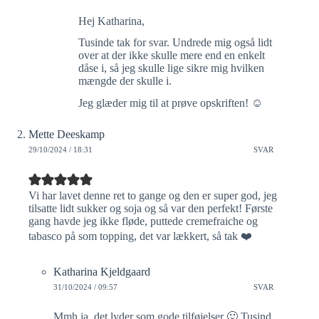
Hej Katharina,
Tusinde tak for svar. Undrede mig også lidt
over at der ikke skulle mere end en enkelt
dåse i, så jeg skulle lige sikre mig hvilken
mængde der skulle i.
Jeg glæder mig til at prøve opskriften! ☺️
Mette Deeskamp
29/10/2024 / 18:31
SVAR
Vi har lavet denne ret to gange og den er super god, jeg
tilsatte lidt sukker og soja og så var den perfekt! Første
gang havde jeg ikke fløde, puttede cremefraiche og
tabasco på som topping, det var lækkert, så tak ❤️
Katharina Kjeldgaard
31/10/2024 / 09:57
SVAR
Mmh ja, det lyder som gode tilføjelser 🙂 Tusind