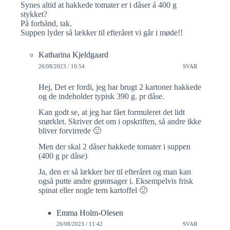
Synes altid at hakkede tomater er i dåser á 400 g
stykket?
På forhånd, tak.
Suppen lyder så lækker til efteråret vi går i møde!!
Katharina Kjeldgaard
26/08/2023 / 10:54
SVAR
Hej, Det er fordi, jeg har brugt 2 kartoner hakkede
og de indeholder typisk 390 g. pr dåse.
Kan godt se, at jeg har fået formuleret det lidt
snørklet. Skriver det om i opskriften, så andre ikke
bliver forvirrede 🙂
Men der skal 2 dåser hakkede tomater i suppen
(400 g pr dåse)
Ja, den er så lækker her til efteråret og man kan
også putte andre grøntsager i. Eksempelvis frisk
spinat eller nogle tern kartoffel 🙂
Emma Holm-Olesen
26/08/2023 / 11:42
SVAR