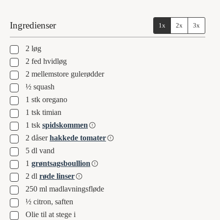
Ingredienser
1x
2x
3x
▢
2
løg
▢
2
fed
hvidløg
▢
2
mellemstore gulerødder
▢
½
squash
▢
1
stk oregano
▢
1
tsk
timian
▢
1
tsk
spidskommen
▢
2
dåser
hakkede tomater
▢
5
dl
vand
▢
1
grøntsagsboullion
▢
2
dl
røde linser
▢
250
ml
madlavningsfløde
▢
½
citron, saften
▢
Olie til at stege i