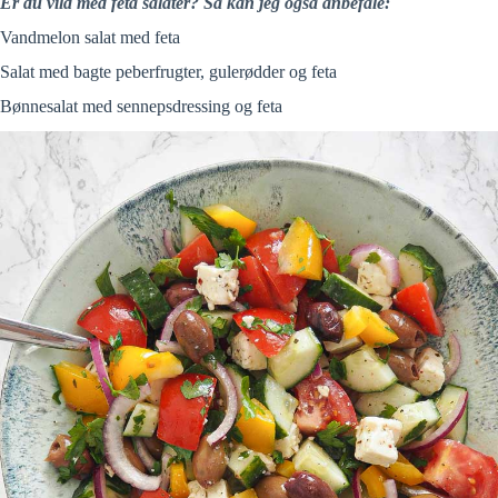
Er du vild med feta salater? Så kan jeg også anbefale:
Vandmelon salat med feta
Salat med bagte peberfrugter, gulerødder og feta
Bønnesalat med sennepsdressing og feta