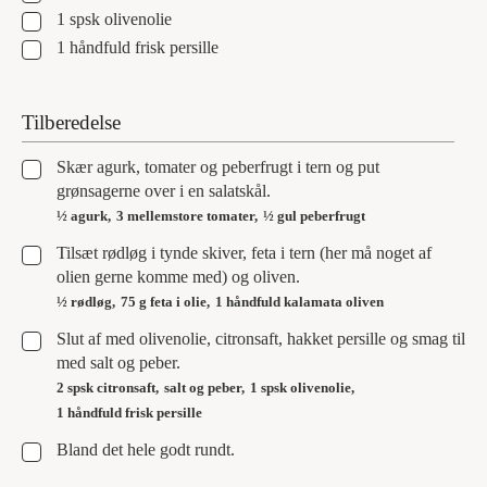
▢
1
spsk
olivenolie
▢
1
håndfuld
frisk persille
Tilberedelse
▢
Skær agurk, tomater og peberfrugt i tern og put
grønsagerne over i en salatskål.
½ agurk,
3 mellemstore tomater,
½ gul peberfrugt
▢
Tilsæt rødløg i tynde skiver, feta i tern (her må noget af
olien gerne komme med) og oliven.
½ rødløg,
75 g feta i olie,
1 håndfuld kalamata oliven
▢
Slut af med olivenolie, citronsaft, hakket persille og smag til
med salt og peber.
2 spsk citronsaft,
salt og peber,
1 spsk olivenolie,
1 håndfuld frisk persille
▢
Bland det hele godt rundt.