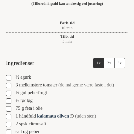
(Tilberedningstid kan ændre sig ved justering)
Forb. tid
minutter
10
min
Tilb. tid
minutter
5
min
Ingredienser
1x
2x
3x
▢
½
agurk
▢
3
mellemstore tomater
(de må gerne være faste i det)
▢
½
gul peberfrugt
▢
½
rødløg
▢
75
g
feta i olie
▢
1
håndfuld
kalamata oliven
(uden sten)
▢
2
spsk
citronsaft
▢
salt og peber