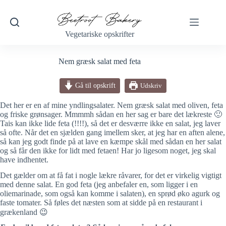
Fortsæt
til
indhold
Vegetariske opskrifter
Nem græsk salat med feta
Gå til opskrift
Udskriv
Det her er en af mine yndlingsalater. Nem græsk salat med oliven, feta
og friske grønsager. Mmmmh sådan en her sag er bare det lækreste 🙂
Tais kan ikke lide feta (!!!!), så det er desværre ikke en salat, jeg laver
så ofte. Når det en sjælden gang imellem sker, at jeg har en aften alene,
så kan jeg godt finde på at lave en kæmpe skål med sådan en her salat
og så får den ikke for lidt med fetaen! Har jo ligesom noget, jeg skal
have indhentet.
Det gælder om at få fat i nogle lækre råvarer, for det er virkelig vigtigt
med denne salat. En god feta (jeg anbefaler en, som ligger i en
oliemarinade, som også kan komme i salaten), en sprød øko agurk og
faste tomater. Så føles det næsten som at sidde på en restaurant i
grækenland 😉