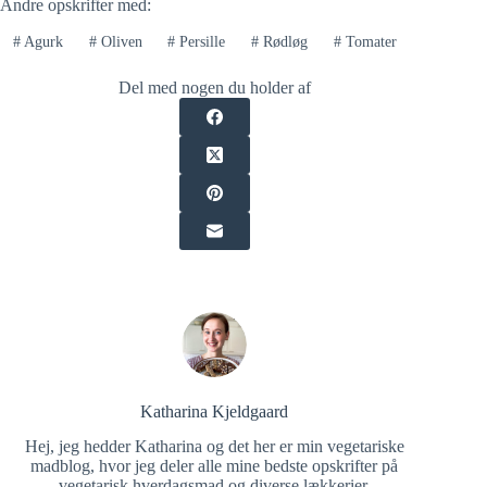
Andre opskrifter med:
#
Agurk
#
Oliven
#
Persille
#
Rødløg
#
Tomater
Del med nogen du holder af
Katharina Kjeldgaard
Hej, jeg hedder Katharina og det her er min vegetariske
madblog, hvor jeg deler alle mine bedste opskrifter på
vegetarisk hverdagsmad og diverse lækkerier.