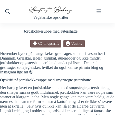
Fortsæt
til
indhold
Vegetariske opskrifter
Jordskokkesuppe med østershatte
Gå til opskrift
Udskriv
November byder på mange lækre grønsager, som er i sæson her i
Danmark. Græskar, æbler, grønkål, gulerødder og ikke mindst
jordskokker og østershatte er blandt andet på listen. Det er alle
grønsager som jeg elsker, hvilket du også kan se på min blog og
Instagram lige nu 🙂
Opskrift på jordskokkesuppe med smørstegte østershatte
Her har jeg lavet en jordskokkesuppe med smørstegte østershatte og
den smager sååååå godt. Indrømmet, jordskokker kan være nogle små
sataner at klargøre, haha. Men nogle gange kan man være heldig, at de
nærmest har samme form som små kartofler og så er de ikke så svære
igen at skrælle. Selv hvis du ikke kan, så er de alt arbejdet værd.
Ligeså kedelig og knoldet som jordskokker ser ud, lige så fantastiske