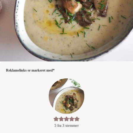
Reklamelinks er markeret med*
5
fra
3
stemmer