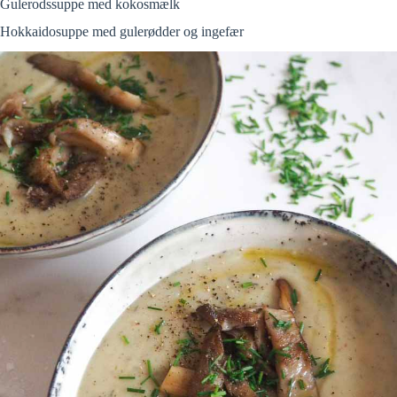
Gulerodssuppe med kokosmælk
Hokkaidosuppe med gulerødder og ingefær