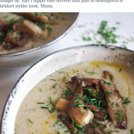
smager de. Især i supper eller serveret som pure til eksempelvis et
lækkert stykke torsk. Mums.