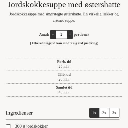
Jordskokkesuppe med østershatte
Jordskokkesuppe med smørstegte østershatte. En virkelig lækker og
cremet suppe.
–
+
Antal:
portioner
(Tilberedningstid kan ændre sig ved justering)
Forb. tid
minutter
25
min
Tilb. tid
minutter
20
min
Samlet tid
minutter
45
min
Ingredienser
1x
2x
3x
▢
300
g
jordskokker