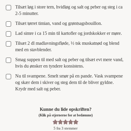
▢
Tilsæt løg i store tern, hvidløg og salt og peber og steg i ca
2-5 minutter.
▢
Tilsæt tørret timian, vand og grøntsagsbouillon.
▢
Lad simre i ca 15 min til kartofler og jordskokker er møre.
▢
Tilsæt 2 dl madlavningsfløde, ½ tsk muskatnød og blend
med en stavblender.
▢
Smag suppen til med salt og peber og tilsæt evt mere vand,
hvis du ønsker en tyndere konsistens.
▢
Nu til svampene. Smelt smør på en pande. Vask svampene
og skær dem i skiver og steg dem til de bliver gyldne.
Krydr med salt og peber.
Kunne du lide opskriften?
(Klik på stjernerne for at bedømme)
5
fra
3
stemmer