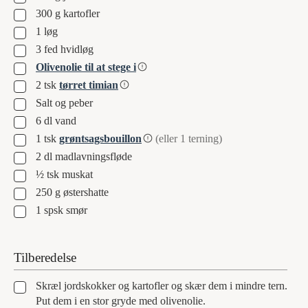
▢
300
g
kartofler
▢
1
løg
▢
3
fed
hvidløg
▢
Olivenolie til at stege i
▢
2
tsk
tørret timian
▢
Salt og peber
▢
6
dl
vand
▢
1
tsk
grøntsagsbouillon
(eller 1 terning)
▢
2
dl
madlavningsfløde
▢
½
tsk
muskat
▢
250
g
østershatte
▢
1
spsk
smør
Tilberedelse
▢
Skræl jordskokker og kartofler og skær dem i mindre tern.
Put dem i en stor gryde med olivenolie.