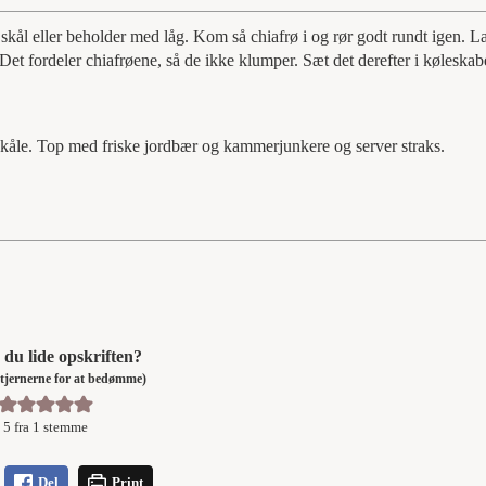
skål eller beholder med låg. Kom så chiafrø i og rør godt rundt igen. La
et fordeler chiafrøene, så de ikke klumper. Sæt det derefter i køleskab
 skåle. Top med friske jordbær og kammerjunkere og server straks.
du lide opskriften?
å stjernerne for at bedømme)
5
fra 1 stemme
Del
Print