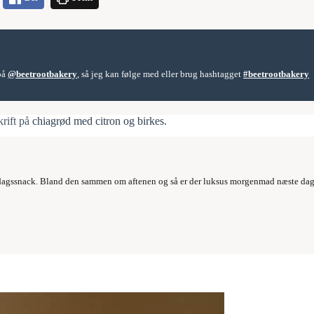
 på
@beetrootbakery
, så jeg kan følge med eller brug hashtagget
#beetrootbakery
krift på
chiagrød med citron og birkes
.
iddagssnack. Bland den sammen om aftenen og så er der luksus morgenmad næste dag