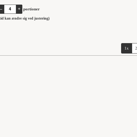
–
+
portioner
stid kan ændre sig ved justering)
1x