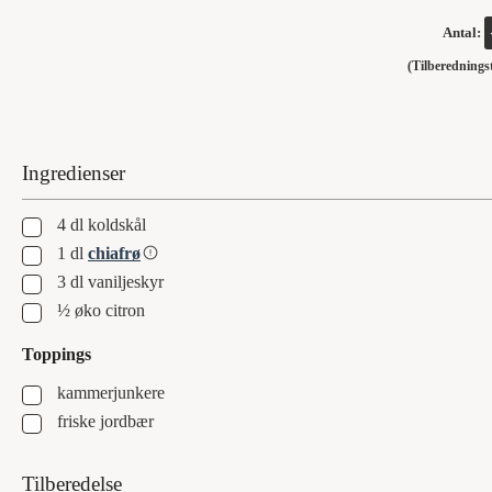
Antal:
(Tilberedning
Ingredienser
▢
4
dl
koldskål
▢
1
dl
chiafrø
▢
3
dl
vaniljeskyr
▢
½
øko citron
Toppings
▢
kammerjunkere
▢
friske jordbær
Tilberedelse