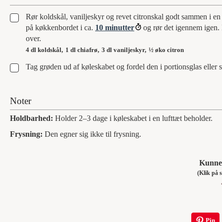
▢
Rør koldskål, vaniljeskyr og revet citronskal godt sammen i en 
på køkkenbordet i ca.
10 minutter
og rør det igennem igen. D
over.
4 dl koldskål,
1 dl chiafrø,
3 dl vaniljeskyr,
½ øko citron
▢
Tag grøden ud af køleskabet og fordel den i portionsglas eller
Noter
Holdbarhed:
Holder 2–3 dage i køleskabet i en lufttæt beholder.
Frysning:
Den egner sig ikke til frysning.
Kunne 
(Klik p
Pin