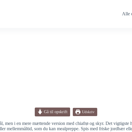
Alle 
Gå til opskrift
Udskriv
 men i en mere mættende version med chiafrø og skyr. Det vigtigste he
er mellemmåltid, som du kan mealpreppe. Spis med friske jordbær eller