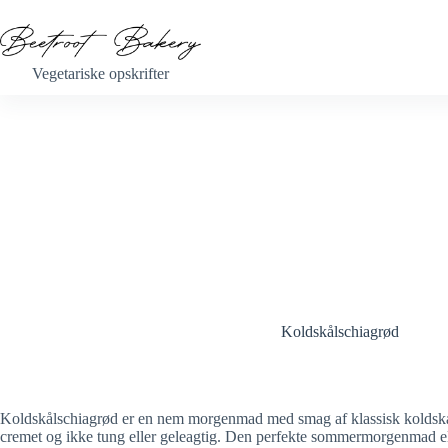
Fortsæt
til
indhold
Vegetariske opskrifter
Koldskålschiagrød
Koldskålschiagrød er en nem morgenmad med smag af klassisk koldskål,
cremet og ikke tung eller geleagtig. Den perfekte sommermorgenmad ell