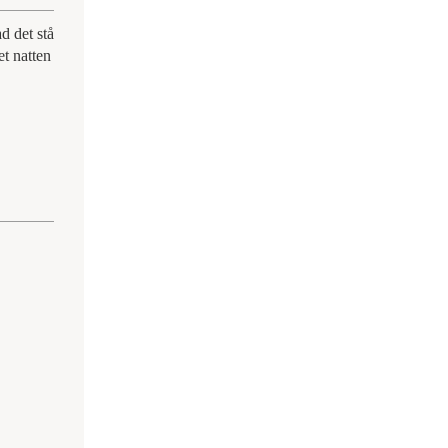
d det stå
et natten