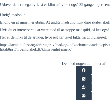
Udover det er mega dyrt, så er klimaaftrykket også 35 gange højere en
Undgå madspild
Endnu en af mine hjertebørn. At undgå madspild. Kig dine skabe, skuff
Hvis du er interesseret i at være med til at stoppe madspild, så læs og
Her er de links til de artikler, hvor jeg har taget fakta fra til indlægget:
https://taenk.dk/test-og-forbrugerliv/mad-og-indkoeb/mad-saadan-spise
lakshttps://groenforskel.dk/klimavenlig-maelk/
Del med nogen du holder af