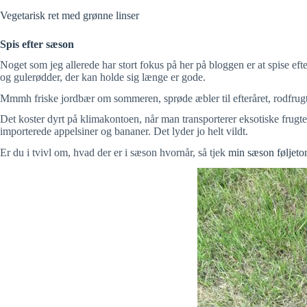
Vegetarisk ret med grønne linser
Spis efter sæson
Noget som jeg allerede har stort fokus på her på bloggen er at spise ef
og gulerødder, der kan holde sig længe er gode.
Mmmh friske jordbær om sommeren, sprøde æbler til efteråret, rodfrugte
Det koster dyrt på klimakontoen, når man transporterer eksotiske frugt
importerede appelsiner og bananer. Det lyder jo helt vildt.
Er du i tvivl om, hvad der er i sæson hvornår, så tjek
min sæson føljeto