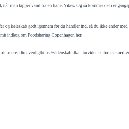
d, når man tapper vand fra en hane. Yikes. Og så kommer det i engangsp
er og køleskab godt igennem før du handler ind, så du ikke ender med a
så mit indlæg om
Foodsharing Copenhagen her
.
r-du-mere-klimavenligthttps://videnskab.dk/naturvidenskab/oksekoed-er