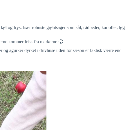
køl og frys. Især robuste grøntsager som kål, rødbeder, kartofler, løg
rerne kommer frisk fra markerne 🙂
r og agurker dyrket i drivhuse uden for sæson er faktisk værre end