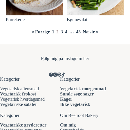
Porretærte
Bønnesalat
« Forrige
1
2
3
4
…
43
Næste »
Følg mi
g på Instagram her
Kategorier
Kategorier
Vegetarisk aftensmad
Vegetarisk morgenmad
Vegetarisk frokost
Sunde søge sager
Vegetarisk hverdagsmad
Kager
Vegetariske salater
Ikke vegetarisk
Kategorier
Om Beetroot Bakery
Vegetariske gryderetter
Om mig