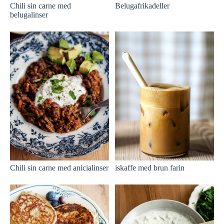
Chili sin carne med
Belugafrikadeller
belugalinser
Chili sin carne med anicialinser
iskaffe med brun farin