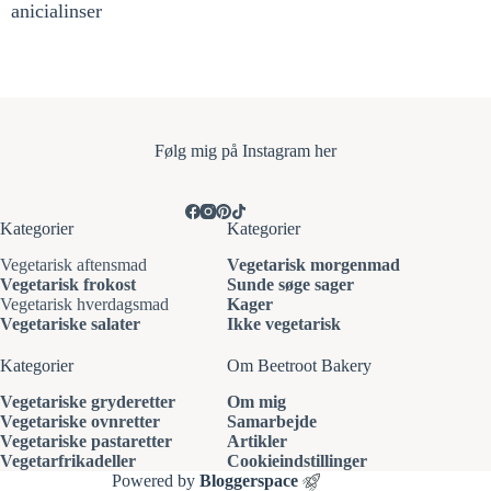
anicialinser
Følg mi
g på Instagram her
Kategorier
Kategorier
Vegetarisk aftensmad
Vegetarisk morgenmad
Vegetarisk frokost
Sunde søge sager
Vegetarisk hverdagsmad
Kager
Vegetariske salater
Ikke vegetarisk
Kategorier
Om Beetroot Bakery
Vegetariske gryderetter
Om mig
Vegetariske ovnretter
Samarbejde
Vegetariske pastaretter
Artikler
Vegetarfrikadeller
Cookieindstillinger
Powered by
Bloggerspace