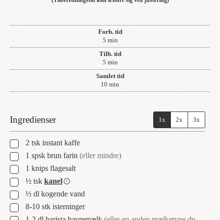
Forb. tid
minutter
5
min
Tilb. tid
minutter
5
min
Samlet tid
minutter
10
min
Ingredienser
1x
2x
3x
▢
2
tsk
instant kaffe
▢
1
spsk
brun farin
(eller mindre)
▢
1
knips
flagesalt
▢
½
tsk
kanel
▢
½
dl
kogende vand
▢
8-10
stk
isterninger
▢
1-2
dl
barista havremælk
(eller en anden mælketype du