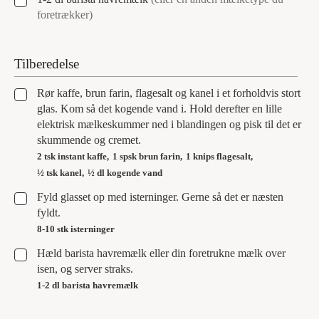
foretrækker)
Tilberedelse
▢
Rør kaffe, brun farin, flagesalt og kanel i et forholdvis stort
glas. Kom så det kogende vand i. Hold derefter en lille
elektrisk mælkeskummer ned i blandingen og pisk til det er
skummende og cremet.
2 tsk instant kaffe,
1 spsk brun farin,
1 knips flagesalt,
½ tsk kanel,
½ dl kogende vand
▢
Fyld glasset op med isterninger. Gerne så det er næsten
fyldt.
8-10 stk isterninger
▢
Hæld barista havremælk eller din foretrukne mælk over
isen, og server straks.
1-2 dl barista havremælk