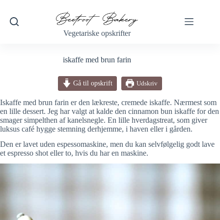
Fortsæt
til
indhold
Vegetariske opskrifter
iskaffe med brun farin
Gå til opskrift
Udskriv
Iskaffe med brun farin er den lækreste, cremede iskaffe. Nærmest som
en lille dessert. Jeg har valgt at kalde den cinnamon bun iskaffe for den
smager simpelthen af kanelsnegle. En lille hverdagstreat, som giver
luksus café hygge stemning derhjemme, i haven eller i gården.
Den er lavet uden espessomaskine, men du kan selvfølgelig godt lave
et espresso shot eller to, hvis du har en maskine.