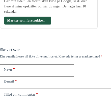
Gør min side til en foretrukken kilde på Google, så dukker
flere af mine opskrifter op, når du søger. Det tager kun 10
sekunder.
Marker som foretrukken
→
Skriv et svar
Din e-mailadresse vil ikke blive publiceret.
Krævede felter er markeret med
*
Navn
*
E-mail
*
Tilføj en kommentar
*