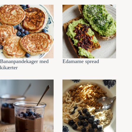
Bananpandekager med
Edamame spread
kikærter